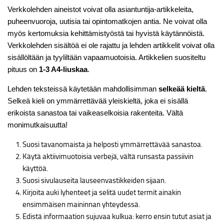
Verkkolehden aineistot voivat olla asiantuntija-artikkeleita,
puheenvuoroja, uutisia tai opintomatkojen antia. Ne voivat olla
myös kertomuksia kehittämistyöstä tai hyvistä käytännöistä.
Verkkolehden sisältöä ei ole rajattu ja lehden artikkelit voivat olla
sisällöltään ja tyyliltään vapaamuotoisia. Artikkelien suositeltu
pituus on
1-3 A4-liuskaa
.
Lehden teksteissä käytetään mahdollisimman
selkeää kieltä
.
Selkeä kieli on ymmärrettävää yleiskieltä, joka ei sisällä
erikoista sanastoa tai vaikeaselkoisia rakenteita. Vältä
monimutkaisuutta!
Suosi tavanomaista ja helposti ymmärrettävää sanastoa.
Käytä aktiivimuotoisia verbejä, vältä runsasta passiivin
käyttöä.
Suosi sivulauseita lauseenvastikkeiden sijaan.
Kirjoita auki lyhenteet ja selitä uudet termit ainakin
ensimmäisen maininnan yhteydessä.
Edistä informaation sujuvaa kulkua: kerro ensin tutut asiat ja