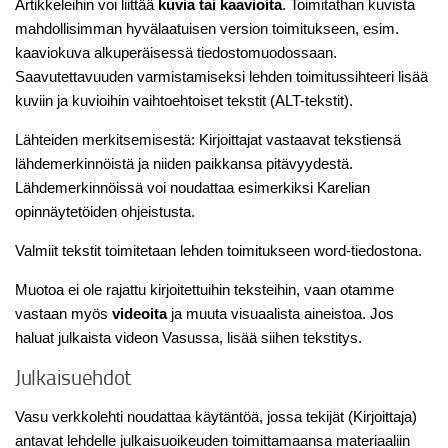
Artikkeleihin voi liittää
kuvia tai kaavioita
. Toimitathan kuvista
mahdollisimman hyvälaatuisen version toimitukseen, esim.
kaaviokuva alkuperäisessä tiedostomuodossaan.
Saavutettavuuden varmistamiseksi lehden toimitussihteeri lisää
kuviin ja kuvioihin vaihtoehtoiset tekstit (ALT-tekstit).
Lähteiden merkitsemisestä: Kirjoittajat vastaavat tekstiensä
lähdemerkinnöistä ja niiden paikkansa pitävyydestä.
Lähdemerkinnöissä voi noudattaa esimerkiksi Karelian
opinnäytetöiden ohjeistusta.
Valmiit tekstit toimitetaan lehden toimitukseen word-tiedostona.
Muotoa ei ole rajattu kirjoitettuihin teksteihin, vaan otamme
vastaan myös
videoita
ja muuta visuaalista aineistoa. Jos
haluat julkaista videon Vasussa, lisää siihen tekstitys.
Julkaisuehdot
Vasu verkkolehti noudattaa käytäntöä, jossa tekijät (Kirjoittaja)
antavat lehdelle julkaisuoikeuden toimittamaansa materiaaliin