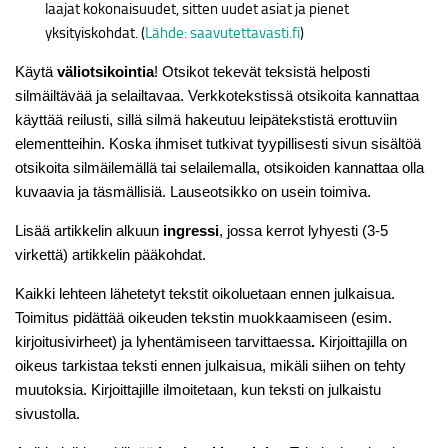
laajat kokonaisuudet, sitten uudet asiat ja pienet
yksityiskohdat. (
Lähde: saavutettavasti.fi
)
Käytä
väliotsikointia
! Otsikot tekevät teksistä helposti
silmäiltävää ja selailtavaa. Verkkotekstissä otsikoita kannattaa
käyttää reilusti, sillä silmä hakeutuu leipätekstistä erottuviin
elementteihin. Koska ihmiset tutkivat tyypillisesti sivun sisältöä
otsikoita silmäilemällä tai selailemalla, otsikoiden kannattaa olla
kuvaavia ja täsmällisiä. Lauseotsikko on usein toimiva.
Lisää artikkelin alkuun
ingressi
, jossa kerrot lyhyesti (3-5
virkettä) artikkelin pääkohdat.
Kaikki lehteen lähetetyt tekstit oikoluetaan ennen julkaisua.
Toimitus pidättää oikeuden tekstin muokkaamiseen (esim.
kirjoitusivirheet) ja lyhentämiseen tarvittaessa
.
Kirjoittajilla on
oikeus tarkistaa teksti ennen julkaisua, mikäli siihen on tehty
muutoksia. Kirjoittajille ilmoitetaan, kun teksti on julkaistu
sivustolla.