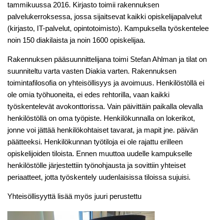
tammikuussa 2016. Kirjasto toimii rakennuksen
palvelukerroksessa, jossa sijaitsevat kaikki opiskelijapalvelut
(kirjasto, IT-palvelut, opintotoimisto). Kampuksella työskentelee
noin 150 diakilaista ja noin 1600 opiskelijaa.
Rakennuksen pääsuunnittelijana toimi Stefan Ahlman ja tilat on
suunniteltu varta vasten Diakia varten. Rakennuksen
toimintafilosofia on yhteisöllisyys ja avoimuus. Henkilöstöllä ei
ole omia työhuoneita, ei edes rehtorilla, vaan kaikki
työskentelevät avokonttorissa. Vain päivittäin paikalla olevalla
henkilöstöllä on oma työpiste. Henkilökunnalla on lokerikot,
jonne voi jättää henkilökohtaiset tavarat, ja mapit jne. päivän
päätteeksi. Henkilökunnan työtiloja ei ole rajattu erilleen
opiskelijoiden tiloista. Ennen muuttoa uudelle kampukselle
henkilöstölle järjestettiin työnohjausta ja sovittiin yhteiset
periaatteet, jotta työskentely uudenlaisissa tiloissa sujuisi.
Yhteisöllisyyttä lisää myös
juuri perustettu