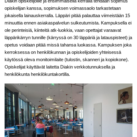
Diakin opiskelijoille ja ensimmäisellä kerralla tehdään sopimus
opiskelijan kanssa, sopimuksen voimassaolo tarkastetaan
jokaisella lainauskerralla. Läppäri pitää palauttaa viimeistään 15
minuuttia ennen asiakaspalvelun sulkeutumista. Kampuksella ei
ole perinteisiä, kiinteitä atk-luokkia, vaan opettajat varaavat
läppärikärryn tunnille (kärryssä on 30 läppäriä ja latauspisteet) ja
opetus voidaan pitää missä tahansa luokassa. Kampuksen joka
kerroksessa on henkilökunnan ja opiskelijoiden yhteisessä
käytössä oleva monitoimilaite (tulostin, skanneri ja kopiokone).
Opiskelijat käyttävät laitetta Diakin verkkotunnuksella ja
henkilökunta henkilökuntakortilla.