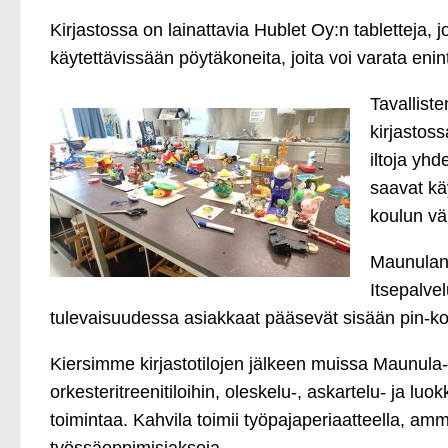
Kirjastossa on lainattavia Hublet Oy:n tabletteja, j
käytettävissään pöytäkoneita, joita voi varata enin
Tavalliste
kirjastoss
iltoja yh
saavat käy
koulun väl
Maunulan 
Itsepalvel
tulevaisuudessa asiakkaat pääsevät sisään pin-koo
Kiersimme kirjastotilojen jälkeen muissa Maunula-t
orkesteritreenitiloihin, oleskelu-, askartelu- ja 
toimintaa. Kahvila toimii työpajaperiaatteella, amm