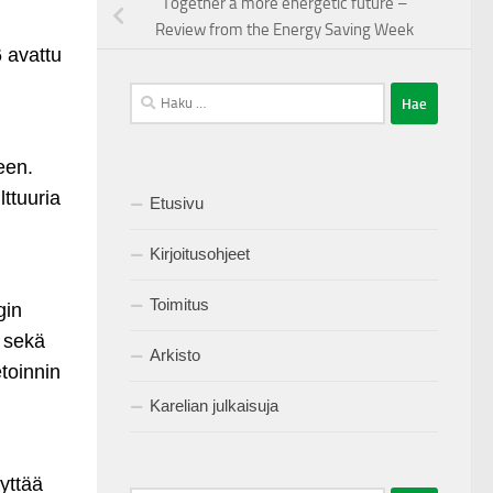
Together a more energetic future –
Review from the Energy Saving Week
 avattu
Haku:
een.
lttuuria
Etusivu
Kirjoitusohjeet
Toimitus
gin
i sekä
Arkisto
etoinnin
Karelian julkaisuja
äyttää