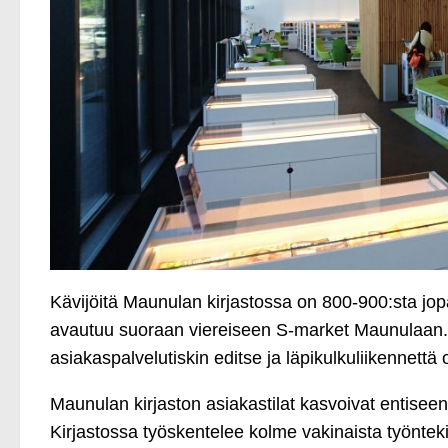
Kävijöitä Maunulan kirjastossa on 800-900:sta jo
avautuu suoraan viereiseen S-market Maunulaan. Re
asiakaspalvelutiskin editse ja läpikulkuliikennettä 
Maunulan kirjaston asiakastilat kasvoivat entiseen
Kirjastossa työskentelee kolme vakinaista työntekijä