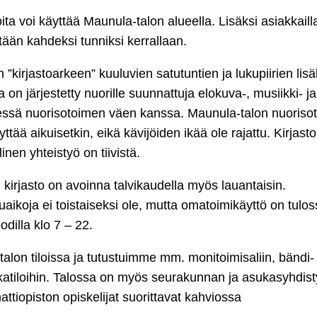
oita voi käyttää Maunula-talon alueella. Lisäksi asiakkaill
tään kahdeksi tunniksi kerrallaan.
n ”kirjastoarkeen” kuuluvien satutuntien ja lukupiirien lisä
a on järjestetty nuorille suunnattuja elokuva-, musiikki- ja
dessä nuorisotoimen väen kanssa. Maunula-talon nuorisoti
ttää aikuisetkin, eikä kävijöiden ikää ole rajattu. Kirjasto
inen yhteistyö on tiivistä.
kirjasto on avoinna talvikaudella myös lauantaisin.
uaikoja ei toistaiseksi ole, mutta omatoimikäyttö on tulos
dilla klo 7 – 22.
alon tiloissa ja tutustuimme mm. monitoimisaliin, bändi- 
luokkatiloihin. Talossa on myös seurakunnan ja asukasyhdis
attiopiston opiskelijat suorittavat kahviossa