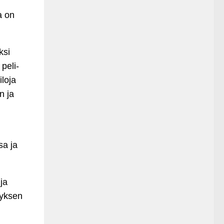
a on
ksi
 peli-
loja
n ja
sa ja
ja
tyksen