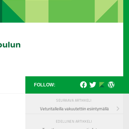
FOLLOW:
SEURAAVA ARTIKKELI
Veturitalleilla vakuutettiin esiintymällä
EDELLINEN ARTIKKELI