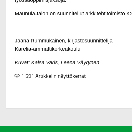
työssäoppimisjaksoja.
Maunula-talon on suunnitellut arkkitehtitoimisto K
Jaana Rummukainen, kirjastosuunnittelija
Karelia-ammattikorkeakoulu
Kuvat: Kaisa Varis, Leena Väyrynen
1 591
Artikkelin näyttökerrat