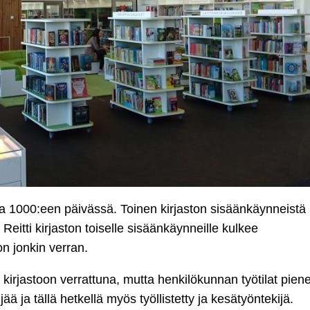
pa 1000:een päivässä. Toinen kirjaston sisäänkäynneistä
itti kirjaston toiselle sisäänkäynneille kulkee
on jonkin verran.
 kirjastoon verrattuna, mutta henkilökunnan työtilat piene
ä ja tällä hetkellä myös työllistetty ja kesätyöntekijä.