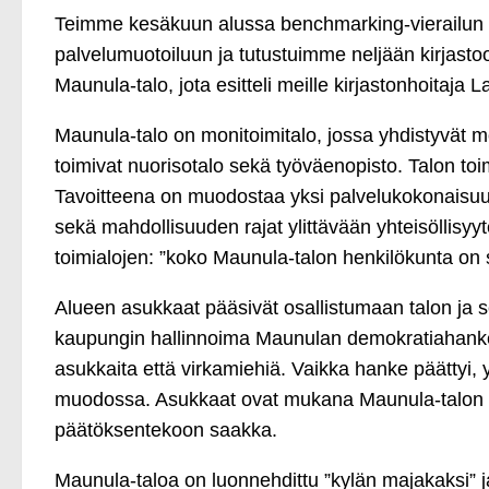
Teimme kesäkuun alussa benchmarking-vierailun He
palvelumuotoiluun ja tutustuimme neljään kirjast
Maunula-talo, jota esitteli meille kirjastonhoitaja L
Maunula-talo on monitoimitalo, jossa yhdistyvät mon
toimivat nuorisotalo sekä työväenopisto. Talon to
Tavoitteena on muodostaa yksi palvelukokonaisuus, j
sekä mahdollisuuden rajat ylittävään yhteisöllisyyt
toimialojen: ”koko Maunula-talon henkilökunta o
Alueen asukkaat pääsivät osallistumaan talon ja s
kaupungin hallinnoima Maunulan demokratiahanke jä
asukkaita että virkamiehiä. Vaikka hanke päättyi, 
muodossa. Asukkaat ovat mukana Maunula-talon vu
päätöksentekoon saakka.
Maunula-taloa on luonnehdittu ”kylän majakaksi” ja 