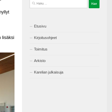
Haku:
yllyt
Etusivu
 lisäksi
Kirjoitusohjeet
Toimitus
Arkisto
Karelian julkaisuja