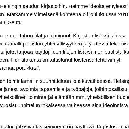
lsingin seudun kirjastoihin. Haimme ideoita erityisesti
oon. Matkamme viimeisenä kohteena oli joulukuussa 2016
auri Seutu.
en eri tahon tilat ja toiminnot. Kirjaston lisäksi talossa
imintamalli perustuu yhteisöllisyyteen ja yhdessä tekemis
oka tarjoaa käyttäjilleen tilojen lisäksi monipuolista ku
een. Henkilökunta on tutustunut toistensa tehtäviin yli
n samaa porukkaa”.
en toimintamallin suunnitteluun jo alkuvaiheessa. Helsin
rjesti avoimia tapaamisia ja työpajoja, joihin osallistu
yhteisöllinen toiminta jäi elämään mm. yhteisöllisen budj
osisuunnittelun jokaisessa vaiheessa aina ideoinnista
talon julkisivu lasiseinineen on näyttävä. Kirjastosali n