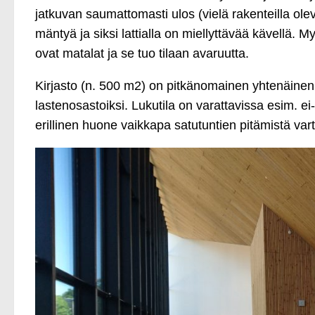
jatkuvan saumattomasti ulos (vielä rakenteilla ole
mäntyä ja siksi lattialla on miellyttävää kävellä. My
ovat matalat ja se tuo tilaan avaruutta.
Kirjasto (n. 500 m2) on pitkänomainen yhtenäinen ti
lastenosastoiksi. Lukutila on varattavissa esim. ei
erillinen huone vaikkapa satutuntien pitämistä var