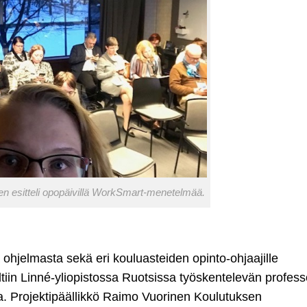
en esitteli opopäivillä WorkSmart-menetelmää.
ohjelmasta sekä eri kouluasteiden opinto-ohjaajille
tiin Linné-yliopistossa Ruotsissa työskentelevän profess
. Projektipäällikkö Raimo Vuorinen Koulutuksen