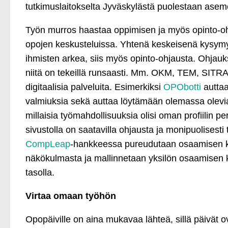
tutkimuslaitokselta Jyväskylästä puolestaan ase
Työn murros haastaa oppimisen ja myös opinto-o
opojen keskusteluissa. Yhtenä keskeisenä kysymy
ihmisten arkea, siis myös opinto-ohjausta. Ohjauksee
niitä on tekeillä runsaasti. Mm. OKM, TEM, SITRA
digitaalisia palveluita. Esimerkiksi
OPObotti
auttaa
valmiuksia sekä auttaa löytämään olemassa olevi
millaisia työmahdollisuuksia olisi oman profiilin pe
sivustolla on saatavilla ohjausta ja monipuolisesti
CompLeap
-hankkeessa pureudutaan osaamisen kehi
näkökulmasta ja mallinnetaan yksilön osaamisen k
tasolla.
Virtaa omaan työhön
Opopäiville on aina mukavaa lähteä, sillä päivät ov