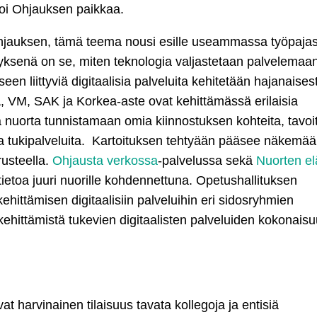
moi Ohjauksen paikkaa.
hjauksen, tämä teema nousi esille useammassa työpajas
ksenä on se, miten teknologia valjastetaan palvelemaa
n liittyviä digitaalisia palveluita kehitetään hajanaisest
, VM, SAK ja Korkea-aste ovat kehittämässä erilaisia
 nuorta tunnistamaan omia kiinnostuksen kohteita, tavoit
a tukipalveluita. Kartoituksen tehtyään pääsee näkemä
rusteella.
Ohjausta verkossa
-palvelussa sekä
Nuorten e
 tietoa juuri nuorille kohdennettuna. Opetushallituksen
ttämisen digitaalisiin palveluihin eri sidosryhmien
ehittämistä tukevien digitaalisten palveluiden kokonais
at harvinainen tilaisuus tavata kollegoja ja entisiä