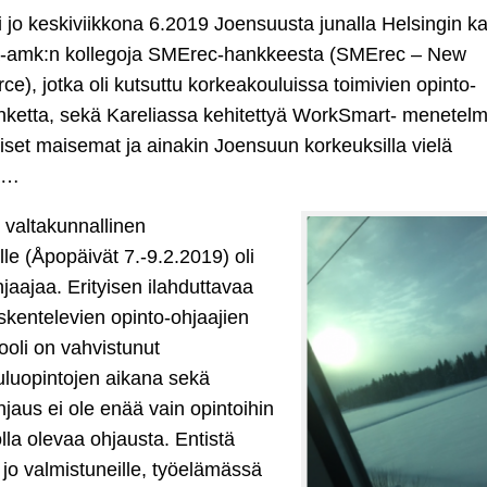
oi jo keskiviikkona 6.2019 Joensuusta junalla Helsingin ka
a-amk:n kollegoja SMErec-hankkeesta (SMErec – New
ce), jotka oli kutsuttu korkeakouluissa toimivien opinto-
nketta, sekä Kareliassa kehitettyä WorkSmart- menetel
set maisemat ja ainakin Joensuun korkeuksilla vielä
ia…
n valtakunnallinen
e (Åpopäivät 7.-9.2.2019) oli
jaajaa. Erityisen ilahduttavaa
skentelevien opinto-ohjaajien
ooli on vahvistunut
uluopintojen aikana sekä
hjaus ei ole enää vain opintoihin
olla olevaa ohjausta. Entistä
jo valmistuneille, työelämässä