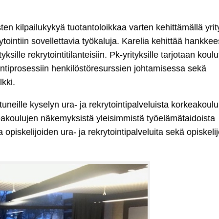
en kilpailukykyä tuotantoloikkaa varten kehittämällä yrit
rytointiin sovellettavia työkaluja. Karelia kehittää hankke
tyksille rekrytointitilanteisiin. Pk-yrityksille tarjotaan koul
intiprosessiin henkilöstöresurssien johtamisessa sekä
kki.
uneille kyselyn ura- ja rekrytointipalveluista korkeakoulu
keakoulujen näkemyksistä yleisimmistä työelämätaidoista
a opiskelijoiden ura- ja rekrytointipalveluita sekä opiskeli