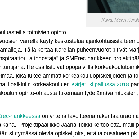
Kuva: Mervi Kurul
uluasteilla toimivien opinto-
uosien varrella käyty keskustelua ajankohtaisista teemo
amalleja. Tällä kertaa Karelian puheenvuorot pitivät Marj
iraattori ja innostaja” ja SMErec-hankkeen projektipää
untijana. He osallistuivat opopäivilllä korkeakoulutoim
ää, joka tukee ammattikorkeakouluopiskelijoiden ja to
lli palkittiin korkeakoulujen
Kärjet- kilpailussa 2018
par
keakoulun opinto-ohjausta tukemaan työelämävalmiuksien,
rec-hankkeessa
on yhtenä tavoitteena rakentaa uraohja
ikana. Projektipäällikkö Jaana Tolkki kertoo että, malli 
siirtymässä olevia opiskelijoita, että talousalueen pk-