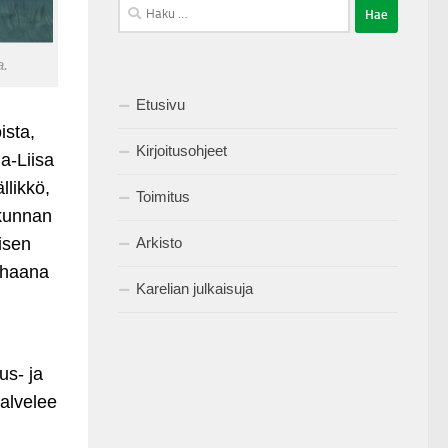
Haku:
a.
Etusivu
ista,
Kirjoitusohjeet
a-Liisa
llikkö,
Toimitus
ikunnan
isen
Arkisto
haana
Karelian julkaisuja
us- ja
palvelee