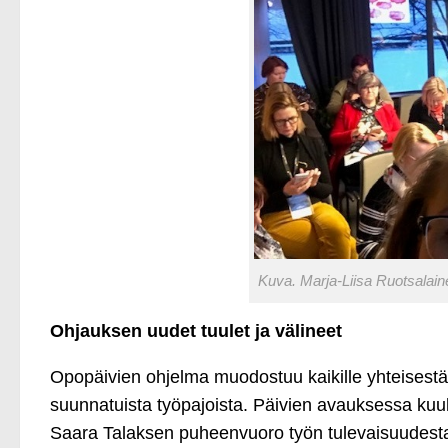
Kuva. Marja-Liisa Ruotsalain
Ohjauksen uudet tuulet ja välineet
Opopäivien ohjelma muodostuu kaikille yhteisestä 
suunnatuista työpajoista. Päivien avauksessa kuul
Saara Talaksen puheenvuoro työn tulevaisuudesta