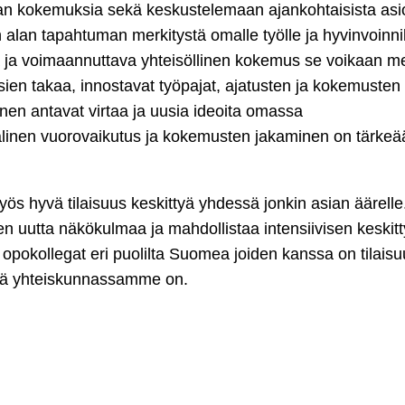
aan kokemuksia sekä keskustelemaan ajankohtaisista asi
alan tapahtuman merkitystä omalle työlle ja hyvinvoinnil
ävä ja voimaannuttava yhteisöllinen kokemus se voikaan me
ien takaa, innostavat työpajat, ajatusten ja kokemusten 
inen antavat virtaa ja uusia ideoita omassa
älinen vuorovaikutus ja kokemusten jakaminen on tärke
 hyvä tilaisuus keskittyä yhdessä jonkin asian äärelle
en uutta näkökulmaa ja mahdollistaa intensiivisen keskit
opokollegat eri puolilta Suomea joiden kanssa on tilaisu
ellä yhteiskunnassamme on.