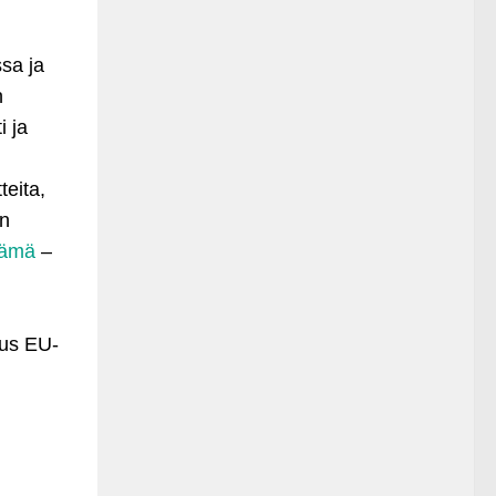
sa ja
n
i ja
teita,
än
lämä
–
uus EU-