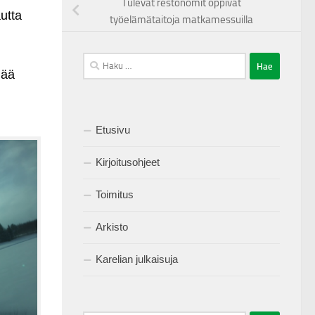
Tulevat restonomit oppivat
utta
työelämätaitoja matkamessuilla
Haku:
mää
Etusivu
Kirjoitusohjeet
Toimitus
Arkisto
Karelian julkaisuja