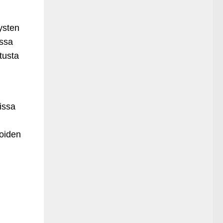
ysten
essa
utusta
issa
joiden