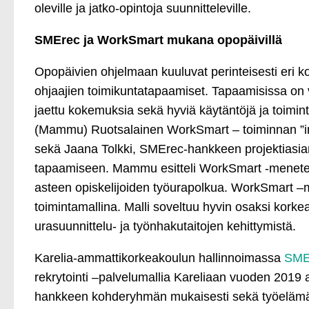
oleville ja jatko-opintoja suunnitteleville.
SMErec ja WorkSmart mukana opopäivillä
Opopäivien ohjelmaan kuuluvat perinteisesti eri ko
ohjaajien toimikuntatapaamiset. Tapaamisissa on v
jaettu kokemuksia sekä hyviä käytäntöjä ja toimint
(Mammu) Ruotsalainen WorkSmart – toiminnan ”insp
sekä Jaana Tolkki, SMErec-hankkeen projektiasiant
tapaamiseen. Mammu esitteli WorkSmart -menetelm
asteen opiskelijoiden työurapolkua. WorkSmart –ma
toimintamallina. Malli soveltuu hyvin osaksi kor
urasuunnittelu- ja työnhakutaitojen kehittymistä.
Karelia-ammattikorkeakoulun hallinnoimassa
SME
rekrytointi –palvelumallia Kareliaan vuoden 2019 a
hankkeen kohderyhmän mukaisesti sekä työelämään 