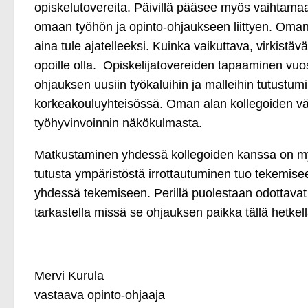
opiskelutovereita. Päivillä pääsee myös vaihtam
omaan työhön ja opinto-ohjaukseen liittyen. Oman 
aina tule ajatelleeksi. Kuinka vaikuttava, virkist
opoille olla. Opiskelijatovereiden tapaaminen vuos
ohjauksen uusiin työkaluihin ja malleihin tutustum
korkeakouluyhteisössä. Oman alan kollegoiden v
työhyvinvoinnin näkökulmasta.
Matkustaminen yhdessä kollegoiden kanssa on myös
tutusta ympäristöstä irrottautuminen tuo tekemise
yhdessä tekemiseen. Perillä puolestaan odottavat 
tarkastella missä se ohjauksen paikka tällä hetk
Mervi Kurula
vastaava opinto-ohjaaja