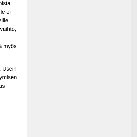
oista
le ei
ille
vaihto,
ää myös
. Usein
tymisen
us