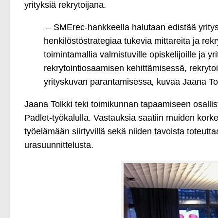
yrityksiä rekrytoijana.
– SMErec-hankkeella halutaan edistää yrityst
henkilöstöstrategiaa tukevia mittareita ja rek
toimintamallia valmistuville opiskelijoille ja yri
rekrytointiosaamisen kehittämisessä, rekryto
yrityskuvan parantamisessa
,
kuvaa Jaana Tol
Jaana Tolkki teki toimikunnan tapaamiseen osallist
Padlet-työkalulla. Vastauksia saatiin muiden kor
työelämään siirtyvillä sekä niiden tavoista toteutta
urasuunnittelusta.