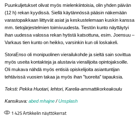
Puunkuljetukset olivat myös mielenkiintoisia, olin yhden päivän
(12 h) rekan kyydissä. Siellä käytännössä pääsin näkemään
varastopaikkaan liittyvät asiat ja keskustelemaan kuskin kanssa
mm. tietojärjestelmien toimivuudesta. Tiestön kunto näyttäytyi
ihan uudessa valossa rekan hytistä katsottuna, esim. Joensuu –
Varkaus tien kunto on heikko, varsinkin kun oli loskakeli.
StoraEnso oli monipuolinen vierailukohde ja sieltä sain sovittua
myös useita kontakteja ja alustavia vierailijoita opintojaksoille.
Oli mukava nähdä myös entisiä opiskelijoita asiantuntijan
tehtävissä vuosien takaa ja myös ihan ”tuoreita” tapauksia.
Teksti: Pekka Huotari, lehtori, Karelia-ammattikorkeakoulu
Kansikuva:
abed mhajne
/
Unsplash
1 425
Artikkelin näyttökerrat