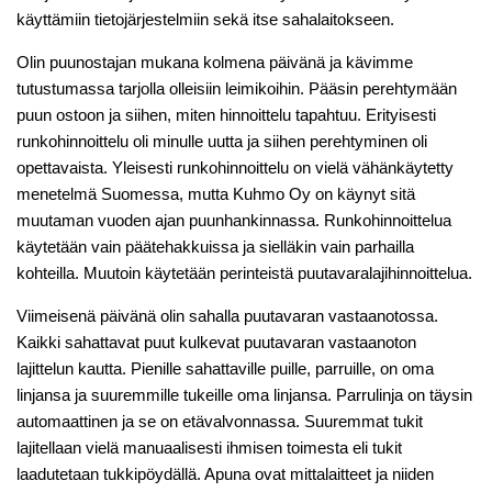
käyttämiin tietojärjestelmiin sekä itse sahalaitokseen.
Olin puunostajan mukana kolmena päivänä ja kävimme
tutustumassa tarjolla olleisiin leimikoihin. Pääsin perehtymään
puun ostoon ja siihen, miten hinnoittelu tapahtuu. Erityisesti
runkohinnoittelu oli minulle uutta ja siihen perehtyminen oli
opettavaista. Yleisesti runkohinnoittelu on vielä vähänkäytetty
menetelmä Suomessa, mutta Kuhmo Oy on käynyt sitä
muutaman vuoden ajan puunhankinnassa. Runkohinnoittelua
käytetään vain päätehakkuissa ja sielläkin vain parhailla
kohteilla. Muutoin käytetään perinteistä puutavaralajihinnoittelua.
Viimeisenä päivänä olin sahalla puutavaran vastaanotossa.
Kaikki sahattavat puut kulkevat puutavaran vastaanoton
lajittelun kautta. Pienille sahattaville puille, parruille, on oma
linjansa ja suuremmille tukeille oma linjansa. Parrulinja on täysin
automaattinen ja se on etävalvonnassa. Suuremmat tukit
lajitellaan vielä manuaalisesti ihmisen toimesta eli tukit
laadutetaan tukkipöydällä. Apuna ovat mittalaitteet ja niiden