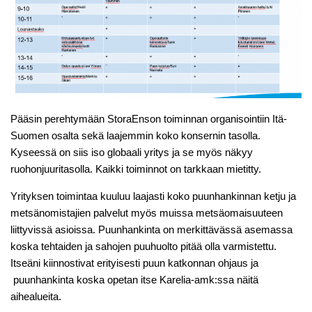
Pääsin perehtymään StoraEnson toiminnan organisointiin Itä-
Suomen osalta sekä laajemmin koko konsernin tasolla.
Kyseessä on siis iso globaali yritys ja se myös näkyy
ruohonjuuritasolla. Kaikki toiminnot on tarkkaan mietitty.
Yrityksen toimintaa kuuluu laajasti koko puunhankinnan ketju ja
metsänomistajien palvelut myös muissa metsäomaisuuteen
liittyvissä asioissa. Puunhankinta on merkittävässä asemassa
koska tehtaiden ja sahojen puuhuolto pitää olla varmistettu.
Itseäni kiinnostivat erityisesti puun katkonnan ohjaus ja
puunhankinta koska opetan itse Karelia-amk:ssa näitä
aihealueita.