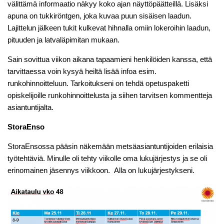
välittämä informaatio näkyy koko ajan näyttöpäätteillä. Lisäksi
apuna on tukkiröntgen, joka kuvaa puun sisäisen laadun.
Lajittelun jälkeen tukit kulkevat hihnalla omiin lokeroihin laadun,
pituuden ja latvaläpimitan mukaan.
Sain sovittua viikon aikana tapaamieni henkilöiden kanssa, että
tarvittaessa voin kysyä heiltä lisää infoa esim.
runkohinnoitteluun. Tarkoitukseni on tehdä opetuspaketti
opiskelijoille runkohinnoittelusta ja siihen tarvitsen kommentteja
asiantuntijalta.
StoraEnso
StoraEnsossa pääsin näkemään metsäasiantuntijoiden erilaisia
työtehtäviä. Minulle oli tehty viikolle oma lukujärjestys ja se oli
erinomainen jäsennys viikkoon. Alla on lukujärjestykseni.