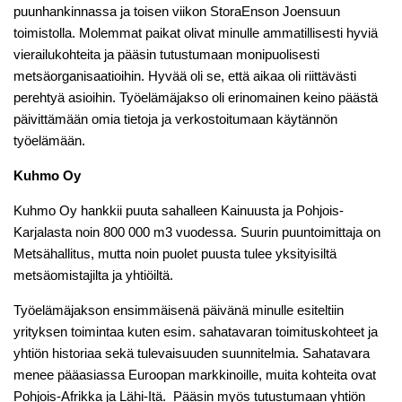
puunhankinnassa ja toisen viikon StoraEnson Joensuun
toimistolla. Molemmat paikat olivat minulle ammatillisesti hyviä
vierailukohteita ja pääsin tutustumaan monipuolisesti
metsäorganisaatioihin. Hyvää oli se, että aikaa oli riittävästi
perehtyä asioihin. Työelämäjakso oli erinomainen keino päästä
päivittämään omia tietoja ja verkostoitumaan käytännön
työelämään.
Kuhmo Oy
Kuhmo Oy hankkii puuta sahalleen Kainuusta ja Pohjois-
Karjalasta noin 800 000 m3 vuodessa. Suurin puuntoimittaja on
Metsähallitus, mutta noin puolet puusta tulee yksityisiltä
metsäomistajilta ja yhtiöiltä.
Työelämäjakson ensimmäisenä päivänä minulle esiteltiin
yrityksen toimintaa kuten esim. sahatavaran toimituskohteet ja
yhtiön historiaa sekä tulevaisuuden suunnitelmia. Sahatavara
menee pääasiassa Euroopan markkinoille, muita kohteita ovat
Pohjois-Afrikka ja Lähi-Itä. Pääsin myös tutustumaan yhtiön