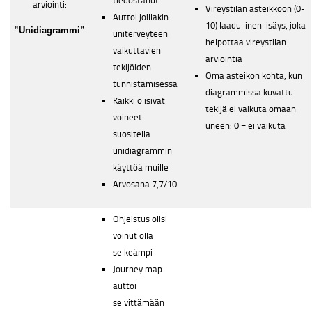
tiedostanut
arviointi:
Vireystilan asteikkoon (0-
Auttoi joillakin
10) laadullinen lisäys, joka
”Unidiagrammi”
uniterveyteen
helpottaa vireystilan
vaikuttavien
arviointia
tekijöiden
Oma asteikon kohta, kun
tunnistamisessa
diagrammissa kuvattu
Kaikki olisivat
tekijä ei vaikuta omaan
voineet
uneen: 0 = ei vaikuta
suositella
unidiagrammin
käyttöä muille
Arvosana 7,7/10
Ohjeistus olisi
voinut olla
selkeämpi
Journey map
auttoi
selvittämään