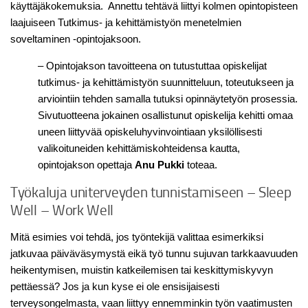
käyttäjäkokemuksia. Annettu tehtävä liittyi kolmen opintopisteen
laajuiseen Tutkimus- ja kehittämistyön menetelmien
soveltaminen -opintojaksoon.
– Opintojakson tavoitteena on tutustuttaa opiskelijat
tutkimus- ja kehittämistyön suunnitteluun, toteutukseen ja
arviointiin tehden samalla tutuksi opinnäytetyön prosessia.
Sivutuotteena jokainen osallistunut opiskelija kehitti omaa
uneen liittyvää opiskeluhyvinvointiaan yksilöllisesti
valikoituneiden kehittämiskohteidensa kautta,
opintojakson opettaja
Anu Pukki
toteaa.
Työkaluja uniterveyden tunnistamiseen – Sleep
Well – Work Well
Mitä esimies voi tehdä, jos työntekijä valittaa esimerkiksi
jatkuvaa päiväväsymystä eikä työ tunnu sujuvan tarkkaavuuden
heikentymisen, muistin katkeilemisen tai keskittymiskyvyn
pettäessä? Jos ja kun kyse ei ole ensisijaisesti
terveysongelmasta, vaan liittyy ennemminkin työn vaatimusten