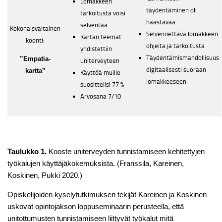
Lomakkeen
täydentäminen oli
tarkoitusta voisi
haastavaa
selventää
Kokonaisvaltainen
Selvennettävä lomakkeen
Kartan teemat
koonti:
ohjeita ja tarkoitusta
yhdistettiin
Täydentämismahdollisuus
”Empatia-
uniterveyteen
digitaalisesti suoraan
kartta”
Käyttöä muille
lomakkeeseen
suosittelisi 77 %
Arvosana 7/10
Taulukko 1.
Kooste uniterveyden tunnistamiseen kehitettyjen
työkalujen käyttäjäkokemuksista. (Franssila, Kareinen,
Koskinen, Pukki 2020.)
Opiskelijoiden kyselytutkimuksen tekijät Kareinen ja Koskinen
uskovat opintojakson loppuseminaarin perusteella, että
unitottumusten tunnistamiseen liittyvät työkalut mitä