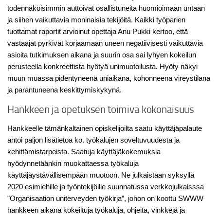
todennäköisimmin auttoivat osallistuneita huomioimaan untaan
ja siihen vaikuttavia moninaisia tekijöitä. Kaikki työparien
tuottamat raportit arvioinut opettaja Anu Pukki kertoo, että
vastaajat pyrkivät korjaamaan uneen negatiivisesti vaikuttavia
asioita tutkimuksen aikana ja suurin osa sai lyhyen kokeilun
perusteella konkreettista hyötyä unimuotoilusta. Hyöty näkyi
muun muassa pidentyneenä uniaikana, kohonneena vireystilana
ja parantuneena keskittymiskykynä.
Hankkeen ja opetuksen toimiva kokonaisuus
Hankkeelle tämänkaltainen opiskelijoilta saatu käyttäjäpalaute
antoi paljon lisätietoa ko. työkalujen soveltuvuudesta ja
kehittämistarpeista. Saatuja käyttäjäkokemuksia
hyödynnetäänkin muokattaessa työkaluja
käyttäjäystävällisempään muotoon. Ne julkaistaan syksyllä
2020 esimiehille ja työntekijöille suunnatussa verkkojulkaisssa
”Organisaation uniterveyden työkirja”, johon on koottu SWWW
hankkeen aikana kokeiltuja työkaluja, ohjeita, vinkkejä ja