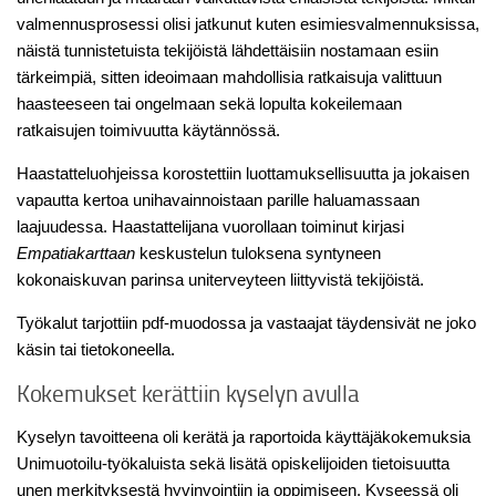
valmennusprosessi olisi jatkunut kuten esimiesvalmennuksissa,
näistä tunnistetuista tekijöistä lähdettäisiin nostamaan esiin
tärkeimpiä, sitten ideoimaan mahdollisia ratkaisuja valittuun
haasteeseen tai ongelmaan sekä lopulta kokeilemaan
ratkaisujen toimivuutta käytännössä.
Haastatteluohjeissa korostettiin luottamuksellisuutta ja jokaisen
vapautta kertoa unihavainnoistaan parille haluamassaan
laajuudessa. Haastattelijana vuorollaan toiminut kirjasi
Empatiakarttaan
keskustelun tuloksena syntyneen
kokonaiskuvan parinsa uniterveyteen liittyvistä tekijöistä.
Työkalut tarjottiin pdf-muodossa ja vastaajat täydensivät ne joko
käsin tai tietokoneella.
Kokemukset kerättiin kyselyn avulla
Kyselyn tavoitteena oli kerätä ja raportoida käyttäjäkokemuksia
Unimuotoilu-työkaluista sekä lisätä opiskelijoiden tietoisuutta
unen merkityksestä hyvinvointiin ja oppimiseen. Kyseessä oli