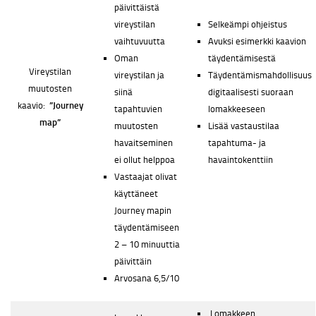
päivittäistä
vireystilan
Selkeämpi ohjeistus
vaihtuvuutta
Avuksi esimerkki kaavion
Oman
täydentämisestä
Vireystilan
vireystilan ja
Täydentämismahdollisuus
muutosten
siinä
digitaalisesti suoraan
kaavio:
”Journey
tapahtuvien
lomakkeeseen
map”
muutosten
Lisää vastaustilaa
havaitseminen
tapahtuma- ja
ei ollut helppoa
havaintokenttiin
Vastaajat olivat
käyttäneet
Journey mapin
täydentämiseen
2 – 10 minuuttia
päivittäin
Arvosana 6,5/10
Lomakkeen