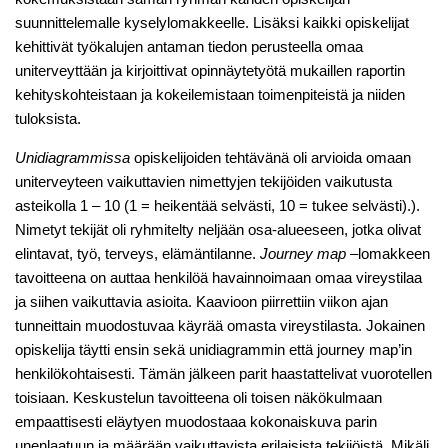
suunnittelemalle kyselylomakkeelle. Lisäksi kaikki opiskelijat
kehittivät työkalujen antaman tiedon perusteella omaa
uniterveyttään ja kirjoittivat opinnäytetyötä mukaillen raportin
kehityskohteistaan ja kokeilemistaan toimenpiteistä ja niiden
tuloksista.
Unidiagrammissa
opiskelijoiden tehtävänä oli arvioida omaan
uniterveyteen vaikuttavien nimettyjen tekijöiden vaikutusta
asteikolla 1 – 10 (1 = heikentää selvästi, 10 = tukee selvästi).).
Nimetyt tekijät oli ryhmitelty neljään osa-alueeseen, jotka olivat
elintavat, työ, terveys, elämäntilanne.
Journey map
–lomakkeen
tavoitteena on auttaa henkilöä havainnoimaan omaa vireystilaa
ja siihen vaikuttavia asioita. Kaavioon piirrettiin viikon ajan
tunneittain muodostuvaa käyrää omasta vireystilasta. Jokainen
opiskelija täytti ensin sekä unidiagrammin että journey map’in
henkilökohtaisesti. Tämän jälkeen parit haastattelivat vuorotellen
toisiaan. Keskustelun tavoitteena oli toisen näkökulmaan
empaattisesti eläytyen muodostaaa kokonaiskuva parin
unenlaatuun ja määrään vaikuttavista erilaisista tekijöistä. Mikäli