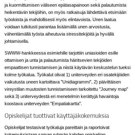
ja kuormittumisen väliseen epätasapainoon sekä palautumista
heikentäviin tekijöihin, on myös ratkaisuja lähdettävä etsimään
työoloista ja mahdollisesti myös elintavoista. Unen laatua
voidaan tutkitusti parantaa lisäämällä unen arvostusta,
vähentämällä työsta aiheutuvia stressitekijöitä ja hyvällä
johtamisella.
SWWW-hankkeessa esimiehille tarjottiin uniasioiden esille
ottamisen ja unta ja palautumista häiritsevien tekijöiden
empaattisen tunnistamisen ja niistä käytävän keskustelun tueksi
kolme työkalua. Työkalut olivat 1) uniterveyden eri osatekijöiden
vaikutusta uneen kartoittava ”Unidiagrammi”, 2) päivittäisen
vireystilan muutosten tunnistamiseen tarkoitettu ”Journey map”
sekä 3) uniterveydestä eri menetelmin kerättyjä havaintoja
koostava uniterveyden ”Empatiakartta”.
Opiskelijat tuottivat käyttäjäkokemuksia
Opiskelijat testasivat työkaluja pareittain ja raportoivat
kokemuksistaan saman ryhmän kahden opiskelijan