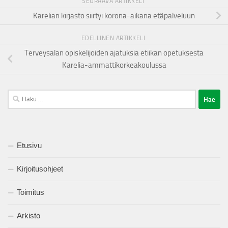
SEURAAVA ARTIKKELI
Karelian kirjasto siirtyi korona-aikana etäpalveluun
EDELLINEN ARTIKKELI
Terveysalan opiskelijoiden ajatuksia etiikan opetuksesta
Karelia-ammattikorkeakoulussa
Haku:
Etusivu
Kirjoitusohjeet
Toimitus
Arkisto