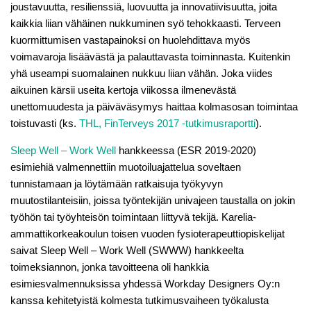
joustavuutta, resilienssiä, luovuutta ja innovatiivisuutta, joita
kaikkia liian vähäinen nukkuminen syö tehokkaasti. Terveen
kuormittumisen vastapainoksi on huolehdittava myös
voimavaroja lisäävästä ja palauttavasta toiminnasta. Kuitenkin
yhä useampi suomalainen nukkuu liian vähän. Joka viides
aikuinen kärsii useita kertoja viikossa ilmenevästä
unettomuudesta ja päiväväsymys haittaa kolmasosan toimintaa
toistuvasti (ks.
THL,
FinTerveys 2017 -tutkimusraportti
).
Sleep Well – Work Well
hankkeessa (ESR 2019-2020)
esimiehiä valmennettiin muotoiluajattelua soveltaen
tunnistamaan ja löytämään ratkaisuja työkyvyn
muutostilanteisiin, joissa työntekijän univajeen taustalla on jokin
työhön tai työyhteisön toimintaan liittyvä tekijä. Karelia-
ammattikorkeakoulun toisen vuoden fysioterapeuttiopiskelijat
saivat Sleep Well – Work Well (SWWW) hankkeelta
toimeksiannon, jonka tavoitteena oli hankkia
esimiesvalmennuksissa yhdessä Workday Designers Oy:n
kanssa kehitetyistä kolmesta tutkimusvaiheen työkalusta