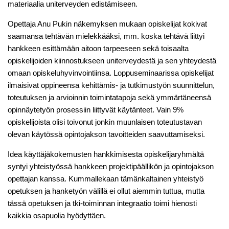
materiaalia uniterveyden edistämiseen.
Opettaja Anu Pukin näkemyksen mukaan opiskelijat kokivat
saamansa tehtävän mielekkääksi, mm. koska tehtävä liittyi
hankkeen esittämään aitoon tarpeeseen sekä toisaalta
opiskelijoiden kiinnostukseen uniterveydestä ja sen yhteydestä
omaan opiskeluhyvinvointiinsa. Loppuseminaarissa opiskelijat
ilmaisivat oppineensa kehittämis- ja tutkimustyön suunnittelun,
toteutuksen ja arvioinnin toimintatapoja sekä ymmärtäneensä
opinnäytetyön prosessiin liittyvät käytänteet. Vain 9%
opiskelijoista olisi toivonut jonkin muunlaisen toteutustavan
olevan käytössä opintojakson tavoitteiden saavuttamiseksi.
Idea käyttäjäkokemusten hankkimisesta opiskelijaryhmältä
syntyi yhteistyössä hankkeen projektipäällikön ja opintojakson
opettajan kanssa. Kummallekaan tämänkaltainen yhteistyö
opetuksen ja hanketyön välillä ei ollut aiemmin tuttua, mutta
tässä opetuksen ja tki-toiminnan integraatio toimi hienosti
kaikkia osapuolia hyödyttäen.