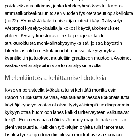
poikkileikkaustutkimus, jonka kohderyhmä koostui Karelia-
ammattikorkeakoulun toisen vuoden fysioterapeuttiopiskelijoista
(n=22). Ryhmästä kaksi opiskelijaa toteutti käyttäjäkyselyn
Webropol kyselytyökalulla ja kokosi käyttäjäkokemukset
yhteen. Kysely koostui avoimista ja suljetuista eli
strukturoiduista monivalintakysymyksistä, joissa käytettiin
Likertin asteikkoa. Strukturoidut monivalintakysymykset
kvantifioitiin ja tulokset muutettiin graafiseen muotoon. Avoimet
vastaukset analysoitiin sisällön analyysin avulla.
Mielenkiintoisia kehittämisehdotuksia
Kyselyn perusteella työkaluja tulisi kehittää monilta osin.
Raportin tuloksista selviää, että tarkasteltaessa kokonaisuutta
käyttäjäkyselyn vastaajat olivat tyytyväisimpiä unidiagrammin
kykyyn ottaa huomioon lähes kaikki uniterveyteen vaikuttavat
tekijät. Eniten vastaajia häiritsi Journey map -lomakkeen liian
pieni vastaustila. Kaikkien työkalujen ohjeita tulisi tarkentaa.
Lisäksi työkalujen toivottiin olevan muokattavissa suoraan