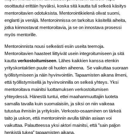
osoittautui erittäin hyväksi, koska sitä kautta tuli selkeä käsitys
mentoroitavien odotuksista. Mentorointikielenä olivat suomi,
englanti ja venäjä. Mentoroinnissa on tarkoitus käsitellä aiheita,
jotka kiinnostavat mentoroitavia, ja se on innostava prosessi
myös mentorille.
Mentoroinnista nousi selkeästi esiin useita teemoja.
Mentoroitavien haasteet liittyivät usein integroitumiseen ja sitä
kautta
verkostoitumiseen
. Lähes kaikkien kanssa etenkin
yrityskontaktien puute oli huolen aiheena. Se vaikuttaa suoraan
työllistymiseen ja näin hyvinvointiin. Tapaamisten aikana ilmeni,
että työllistymisellä ja hyvinvoinnilla on selkeä yhteys. Yksi
mentoroitava mainitsi luottamuksen verkostoitumisen
yhteydessä. Hänestä tuntui, ettei maahanmuuttajiin luoteta
samalla tavalla kuin suomalaisiin, ja siksi on niin vaikeaa
tutustua ihmisiin ja yrityksiin. Verkosto-osaaminen on tärkeä
taito ja uskon, että mentoroinnin avulla tähän asiaan voi
vaikuttaa. Palautteessa yksi aktori mainitsi, että ”sain paljon
henkistä tukea” tapaamisten aikana.