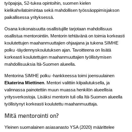
työpajoja, S2-tukea opintoihin, suomen kielen
kielikahvilatoimintaa sekä mahdollisen työssäoppimisjakson
paikallisessa yrityksessä.
Osana kokonaisuutta osallistujille tarjotaan mahdollisuus
osallistua mentorointiin. Mentorin tehtävänä on toimia korkeasti
koulutettujen maahanmuuttajien ohjaajana ja tukena SIMHE
polku -täydennyskoulutuksen ajan. Tavoitteena on lisätä
korkeasti koulutettujen maahanmuuttajien työllistymisen
mahdollisuuksia Itä-Suomen alueella.
Mentorina SIMHE polku -hankkeessa toimi joensuulainen
Ekaterina Miettinen
. Mentori valittiin kilpailutuksella, ja
valinnassa painotettiin muun muassa henkilön alueellisia
yritysverkostoja. Lisäksi mentorin tuli olla Itä-Suomen alueella
työllistynyt korkeasti koulutettu maahanmuuttaja.
Mitä mentorointi on?
Yleinen suomalainen asiasanasto YSA (2020) määrittelee