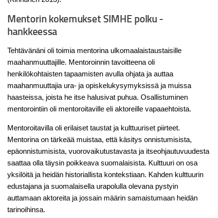
Mentorin kokemukset SIMHE polku -
hankkeessa
Tehtävänäni oli toimia mentorina ulkomaalaistaustaisille
maahanmuuttajille. Mentoroinnin tavoitteena oli
henkilökohtaisten tapaamisten avulla ohjata ja auttaa
maahanmuuttajia ura- ja opiskelukysymyksissä ja muissa
haasteissa, joista he itse halusivat puhua. Osallistuminen
mentorointiin oli mentoroitaville eli aktoreille vapaaehtoista.
Mentoroitavilla oli erilaiset taustat ja kulttuuriset piirteet.
Mentorina on tärkeää muistaa, että käsitys onnistumisista,
epäonnistumisista, vuorovaikutustavasta ja itseohjautuvuudesta
saattaa olla täysin poikkeava suomalaisista. Kulttuuri on osa
yksilöitä ja heidän historiallista kontekstiaan. Kahden kulttuurin
edustajana ja suomalaisella urapolulla olevana pystyin
auttamaan aktoreita ja jossain määrin samaistumaan heidän
tarinoihinsa.