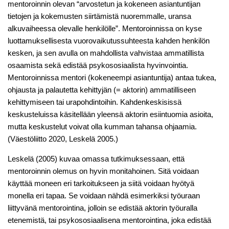
mentoroinnin olevan “arvostetun ja kokeneen asiantuntijan
tietojen ja kokemusten siirtämistä nuoremmalle, uransa
alkuvaiheessa olevalle henkilölle”. Mentoroinnissa on kyse
luottamuksellisesta vuorovaikutussuhteesta kahden henkilön
kesken, ja sen avulla on mahdollista vahvistaa ammatillista
osaamista sekä edistää psykososiaalista hyvinvointia.
Mentoroinnissa mentori (kokeneempi asiantuntija) antaa tukea,
ohjausta ja palautetta kehittyjän (= aktorin) ammatilliseen
kehittymiseen tai urapohdintoihin. Kahdenkeskisissä
keskusteluissa käsitellään yleensä aktorin esiintuomia asioita,
mutta keskustelut voivat olla kumman tahansa ohjaamia.
(Väestöliitto 2020, Leskelä 2005.)
Leskelä (2005) kuvaa omassa tutkimuksessaan, että
mentoroinnin olemus on hyvin monitahoinen. Sitä voidaan
käyttää moneen eri tarkoitukseen ja siitä voidaan hyötyä
monella eri tapaa. Se voidaan nähdä esimerkiksi työuraan
liittyvänä mentorointina, jolloin se edistää aktorin työuralla
etenemistä, tai psykososiaalisena mentorointina, joka edistää