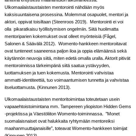
Ulkomaalaistaustaisten mentorointi nähdään myös
kaksisuuntaisena prosessina. Molemmat osapuolet, mentori ja
aktori, oppivat toisiltaan (Steenroos 2019). Mentorointi ei voi
olla pikaratkaisu työllistymisen ongelmiin. Siitä huolimatta
mentoriparien kokemukset ovat olleet myönteisiä (Fågel,
Salonen & Säävälä 2012). Womento-hankkeen mentoroitavat
ovat tunteneet saaneensa paljon iloa ja oppia elämäänsä sekä
käytännön neuvoja siitä, miten edetä omalla uralla. Aktorit pitivät
mentoroinnissa tärkeimpänä siitä saatua ystävyyden,
luottamuksen ja tuen kokemusta. Mentorointi vahvistaa
ammatti-identiteettiä, tuo voimaantumisen tunnetta ja vahvistaa
itseluottamusta. (Kinnunen 2013).
Ulkomaalaistaustaisten mentoritoimintaa toteutetaan usein
vapaaehtoistoimintana mm. Tampereen yliopiston Hidden Gems
-projektissa ja Väestöliiton Womento-toiminnassa. ”Monet
suomalaisnaiset ovat halukkaita ryhtymään mentoreiksi
maahanmuuttajanaisille”, toteavat Womento-hankkeen toimijat
(Kinnunen 2013).