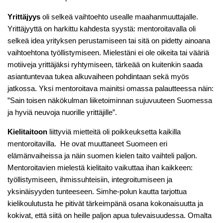
Yrittäjyys
oli selkeä vaihtoehto usealle maahanmuuttajalle.
Yrittäjyyttä on harkittu kahdesta syystä: mentoroitavalla oli
selkeä idea yrityksen perustamiseen tai sitä on pidetty ainoana
vaihtoehtona työllistymiseen. Mielestäni ei ole oikeita tai vääriä
motiiveja yrittäjäksi ryhtymiseen, tärkeää on kuitenkin saada
asiantuntevaa tukea alkuvaiheen pohdintaan sekä myös
jatkossa. Yksi mentoroitava mainitsi omassa palautteessa näin:
”Sain toisen näkökulman liiketoiminnan sujuvuuteen Suomessa
ja hyviä neuvoja nuorille yrittäjille”.
Kielitaitoon
liittyviä mietteitä oli poikkeuksetta kaikilla
mentoroitavilla. He ovat muuttaneet Suomeen eri
elämänvaiheissa ja näin suomen kielen taito vaihteli paljon.
Mentoroitavien mielestä kielitaito vaikuttaa ihan kaikkeen:
työllistymiseen, ihmissuhteisiin, integroitumiseen ja
yksinäisyyden tunteeseen. Simhe-polun kautta tarjottua
kielikoulutusta he pitivät tärkeimpänä osana kokonaisuutta ja
kokivat, että siitä on heille paljon apua tulevaisuudessa. Omalta