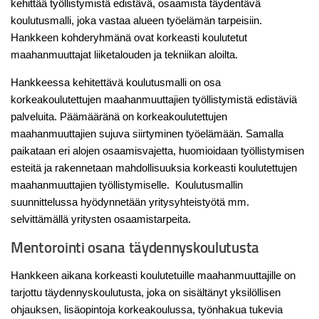
kehittää työllistymistä edistävä, osaamista täydentävä
koulutusmalli, joka vastaa alueen työelämän tarpeisiin.
Hankkeen kohderyhmänä ovat korkeasti koulutetut
maahanmuuttajat liiketalouden ja tekniikan aloilta.
Hankkeessa kehitettävä koulutusmalli on osa
korkeakoulutettujen maahanmuuttajien työllistymistä edistäviä
palveluita. Päämääränä on korkeakoulutettujen
maahanmuuttajien sujuva siirtyminen työelämään. Samalla
paikataan eri alojen osaamisvajetta, huomioidaan työllistymisen
esteitä ja rakennetaan mahdollisuuksia korkeasti koulutettujen
maahanmuuttajien työllistymiselle. Koulutusmallin
suunnittelussa hyödynnetään yritysyhteistyötä mm.
selvittämällä yritysten osaamistarpeita.
Mentorointi osana täydennyskoulutusta
Hankkeen aikana korkeasti koulutetuille maahanmuuttajille on
tarjottu täydennyskoulutusta, joka on sisältänyt yksilöllisen
ohjauksen, lisäopintoja korkeakoulussa, työnhakua tukevia