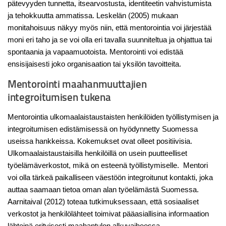
pätevyyden tunnetta, itsearvostusta, identiteetin vahvistumista
ja tehokkuutta ammatissa. Leskelän (2005) mukaan
monitahoisuus näkyy myös niin, että mentorointia voi järjestää
moni eri taho ja se voi olla eri tavalla suunniteltua ja ohjattua tai
spontaania ja vapaamuotoista. Mentorointi voi edistää
ensisijaisesti joko organisaation tai yksilön tavoitteita.
Mentorointi maahanmuuttajien
integroitumisen tukena
Mentorointia ulkomaalaistaustaisten henkilöiden työllistymisen ja
integroitumisen edistämisessä on hyödynnetty Suomessa
useissa hankkeissa. Kokemukset ovat olleet positiivisia.
Ulkomaalaistaustaisilla henkilöillä on usein puutteelliset
työelämäverkostot, mikä on esteenä työllistymiselle. Mentori
voi olla tärkeä paikalliseen väestöön integroitunut kontakti, joka
auttaa saamaan tietoa oman alan työelämästä Suomessa.
Aarnitaival (2012) toteaa tutkimuksessaan, että sosiaaliset
verkostot ja henkilölähteet toimivat pääasiallisina informaation
lähteinä erityisesti maahantulon alkuvaiheessa.