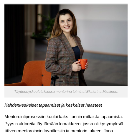
Täydennyskoulutuksessa mentorina toiminut Ekaterina Miettinen.
Kahdenkeskeiset tapaamiset ja keskeiset haasteet
Mentorointiprosessiin kuului kaksi tunnin mittaista tapaamista.
Pyysin aktoreita täyttämään lomakkeen, jossa oli kysymyksiä
liittyen mentoroinnin tavoitteisiin ja mentorin tukeen. Tapa