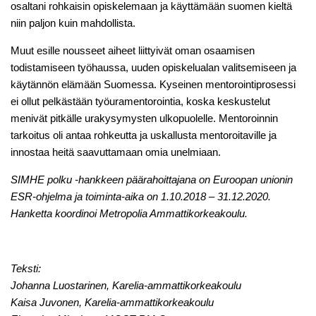
osaltani rohkaisin opiskelemaan ja käyttämään suomen kieltä
niin paljon kuin mahdollista.
Muut esille nousseet aiheet liittyivät oman osaamisen
todistamiseen työhaussa, uuden opiskelualan valitsemiseen ja
käytännön elämään Suomessa. Kyseinen mentorointiprosessi
ei ollut pelkästään työuramentorointia, koska keskustelut
menivät pitkälle urakysymysten ulkopuolelle. Mentoroinnin
tarkoitus oli antaa rohkeutta ja uskallusta mentoroitaville ja
innostaa heitä saavuttamaan omia unelmiaan.
SIMHE polku -hankkeen päärahoittajana on Euroopan unionin
ESR-ohjelma ja toiminta-aika on 1.10.2018 – 31.12.2020.
Hanketta koordinoi Metropolia Ammattikorkeakoulu.
Teksti:
Johanna Luostarinen, Karelia-ammattikorkeakoulu
Kaisa Juvonen, Karelia-ammattikorkeakoulu