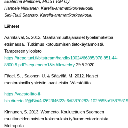
Ekaterina Miettinen, MOST RM Oy
Hannele Niskanen, Karelia-ammattikorkeakoulu
Sini-Tuuli Saaristo, Karelia-ammattikorkeakoulu
Lähteet
Aarnitaival, S. 2012. Maahanmuuttajanaiset työelämätietoa
etsimässä. Tutkimus kotoutumisen tietokäytännöistä.
Tampereen yliopisto.
https://trepo.tuni.fi/bitstream/handle/10024/66895/978-951-44-
8800-9.pdf?sequence=1&isAllowed=y
29.5.2020.
Fågel, S. , Salonen, U. & Säävälä, M. 2012. Naiset
mentoroinnilla yhteisiin tavoitteisiin. Väestöliitto.
https://vaestoliitto-fi-
bin.directo.fi/@Bin/4d2623f46f23c6df3870283c1029595a/1587981
Kinnunen, S. 2013. Womento. Koulutettujen Suomeen
muuttaneiden naisten kokemuksia työuramentoroinnista.
Metropolia