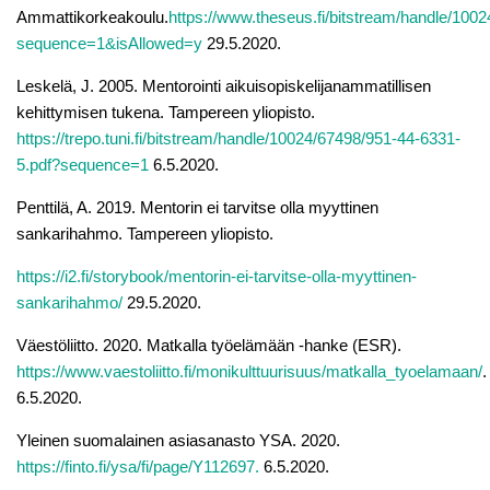
Ammattikorkeakoulu.
https://www.theseus.fi/bitstream/handle/
sequence=1&isAllowed=y
29.5.2020.
Leskelä, J. 2005. Mentorointi aikuisopiskelijanammatillisen
kehittymisen tukena. Tampereen yliopisto.
https://trepo.tuni.fi/bitstream/handle/10024/67498/951-44-6331-
5.pdf?sequence=1
6.5.2020.
Penttilä, A. 2019. Mentorin ei tarvitse olla myyttinen
sankarihahmo. Tampereen yliopisto.
https://i2.fi/storybook/mentorin-ei-tarvitse-olla-myyttinen-
sankarihahmo/
29.5.2020.
Väestöliitto. 2020. Matkalla työelämään -hanke (ESR).
https://www.vaestoliitto.fi/monikulttuurisuus/matkalla_tyoelamaan/
.
6.5.2020.
Yleinen suomalainen asiasanasto YSA. 2020.
https://finto.fi/ysa/fi/page/Y112697.
6.5.2020.