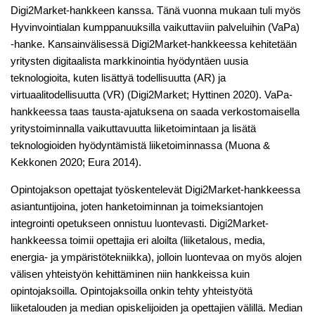
Digi2Market-hankkeen kanssa. Tänä vuonna mukaan tuli myös
Hyvinvointialan kumppanuuksilla vaikuttaviin palveluihin (VaPa)
-hanke. Kansainvälisessä Digi2Market-hankkeessa kehitetään
yritysten digitaalista markkinointia hyödyntäen uusia
teknologioita, kuten lisättyä todellisuutta (AR) ja
virtuaalitodellisuutta (VR) (Digi2Market; Hyttinen 2020). VaPa-
hankkeessa taas tausta-ajatuksena on saada verkostomaisella
yritystoiminnalla vaikuttavuutta liiketoimintaan ja lisätä
teknologioiden hyödyntämistä liiketoiminnassa (Muona &
Kekkonen 2020; Eura 2014).
Opintojakson opettajat työskentelevät Digi2Market-hankkeessa
asiantuntijoina, joten hanketoiminnan ja toimeksiantojen
integrointi opetukseen onnistuu luontevasti. Digi2Market-
hankkeessa toimii opettajia eri aloilta (liiketalous, media,
energia- ja ympäristötekniikka), jolloin luontevaa on myös alojen
välisen yhteistyön kehittäminen niin hankkeissa kuin
opintojaksoilla. Opintojaksoilla onkin tehty yhteistyötä
liiketalouden ja median opiskelijoiden ja opettajien välillä. Median