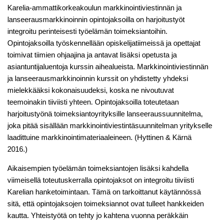
Karelia-ammattikorkeakoulun markkinointiviestinnän ja
lanseerausmarkkinoinnin opintojaksoilla on harjoitustyöt
integroitu perinteisesti työelämän toimeksiantoihin.
Opintojaksoilla työskennellään opiskelijatiimeissä ja opettajat
toimivat tiimien ohjaajina ja antavat lisäksi opetusta ja
asiantuntijaluentoja kurssin aihealueista. Markkinointiviestinnän
ja lanseerausmarkkinoinnin kurssit on yhdistetty yhdeksi
mielekkääksi kokonaisuudeksi, koska ne nivoutuvat
teemoinakin tiiviisti yhteen. Opintojaksoilla toteutetaan
harjoitustyönä toimeksiantoyrityksille lanseeraussuunnitelma,
joka pitää sisällään markkinointiviestintäsuunnitelman yritykselle
laadittuine markkinointimateriaaleineen. (Hyttinen & Kärnä
2016.)
Aikaisempien työelämän toimeksiantojen lisäksi kahdella
viimeisellä toteutuskerralla opintojaksot on integroitu tiiviisti
Karelian hanketoimintaan. Tämä on tarkoittanut käytännössä
sitä, että opintojaksojen toimeksiannot ovat tulleet hankkeiden
kautta. Yhteistyötä on tehty jo kahtena vuonna peräkkäin