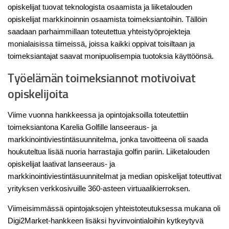
opiskelijat tuovat teknologista osaamista ja liiketalouden
opiskelijat markkinoinnin osaamista toimeksiantoihin. Tällöin
saadaan parhaimmillaan toteutettua yhteistyöprojekteja
monialaisissa tiimeissä, joissa kaikki oppivat toisiltaan ja
toimeksiantajat saavat monipuolisempia tuotoksia käyttöönsä.
Työelämän toimeksiannot motivoivat
opiskelijoita
Viime vuonna hankkeessa ja opintojaksoilla toteutettiin
toimeksiantona Karelia Golfille lanseeraus- ja
markkinointiviestintäsuunnitelma, jonka tavoitteena oli saada
houkuteltua lisää nuoria harrastajia golfin pariin. Liiketalouden
opiskelijat laativat lanseeraus- ja
markkinointiviestintäsuunnitelmat ja median opiskelijat toteuttivat
yrityksen verkkosivuille 360-asteen virtuaalikierroksen.
Viimeisimmässä opintojaksojen yhteistoteutuksessa mukana oli
Digi2Market-hankkeen lisäksi hyvinvointialoihin kytkeytyvä