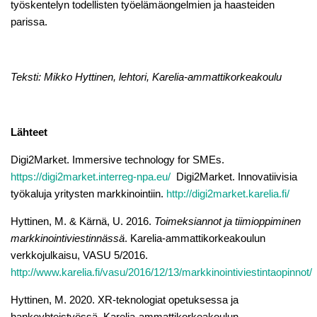
työskentelyn todellisten työelämäongelmien ja haasteiden
parissa.
Teksti: Mikko Hyttinen, lehtori, Karelia-ammattikorkeakoulu
Lähteet
Digi2Market. Immersive technology for SMEs.
https://digi2market.interreg-npa.eu/
Digi2Market. Innovatiivisia
työkaluja yritysten markkinointiin.
http://digi2market.karelia.fi/
Hyttinen, M. & Kärnä, U. 2016.
Toimeksiannot ja tiimioppiminen
markkinointiviestinnässä
. Karelia-ammattikorkeakoulun
verkkojulkaisu, VASU 5/2016.
http://www.karelia.fi/vasu/2016/12/13/markkinointiviestintaopinnot/
Hyttinen, M. 2020. XR-teknologiat opetuksessa ja
hankeyhteistyössä. Karelia-ammattikorkeakoulun