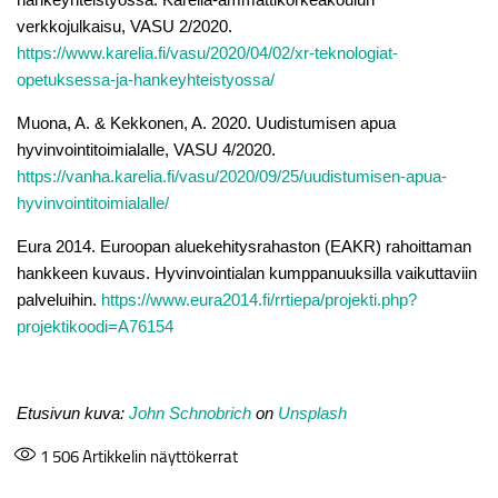
verkkojulkaisu, VASU 2/2020.
https://www.karelia.fi/vasu/2020/04/02/xr-teknologiat-
opetuksessa-ja-hankeyhteistyossa/
Muona, A. & Kekkonen, A. 2020. Uudistumisen apua
hyvinvointitoimialalle, VASU 4/2020.
https://vanha.karelia.fi/vasu/2020/09/25/uudistumisen-apua-
hyvinvointitoimialalle/
Eura 2014. Euroopan aluekehitysrahaston (EAKR) rahoittaman
hankkeen kuvaus. Hyvinvointialan kumppanuuksilla vaikuttaviin
palveluihin.
https://www.eura2014.fi/rrtiepa/projekti.php?
projektikoodi=A76154
Etusivun kuva:
John Schnobrich
on
Unsplash
1 506
Artikkelin näyttökerrat