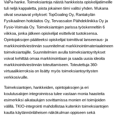
VaPa-hanke. Toimeksiantoja näistä hankkeista opiskelijatiimeille
tuli neljä kappaletta, joista jokainen tiimi valitsi yhden. Mukana
olivat seuraavat yritykset: TopGoaling Oy, Rantakylän
Fysikaalinen hoitolaitos Oy, Tervassalon Päihdeklinikka Oy ja
Fysio-Voimala Oy. Toimeksiantojen parissa työskenneltiin 6
viikkoa, jonka jälkeen opiskelijat esittelivät tuotoksensa.
Opintojaksojen päätteeksi opiskelijat toimittivat lanseeraus- ja
markkinointiviestinnän suunnitelmat markkinointimateriaaleineen
toimeksiantajille. Suunnitelmien avulla toimeksiantoyritykset
voivat kehittää omaa markkinointiaan ja saada uusia ideoita
markkinointiviestinnän toteuttamiseen. Toteutettuja 360-
virtuaalikierroksia on lisätty myös toimeksiantoyritysten
verkkosivuille.
Toimeksiantojen, hankkeiden, opintojaksojen ja eri
koulutusalojen integroinnissa tulee vastaan monia haasteita
esimerkiksi aikataulujen sovittamissa monien eri toimijoiden
välillä. TKIO-integrointi mahdollistaa kuitenkin toimeksiantojen
kautta käytännönläheisen näkökulman oppiseen sekä