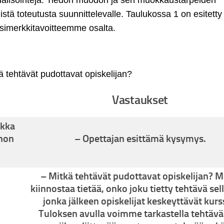
istä toteutusta suunnittelevalle. Taulukossa 1 on esitetty
esimerkkitavoitteemme osalta.
ä tehtävät pudottavat opiskelijan?
Vastaukset
ikka
nnon
– Opettajan esittämä kysymys.
– Mitkä tehtävät pudottavat opiskelijan? M
kiinnostaa tietää, onko joku tietty tehtävä sel
jonka jälkeen opiskelijat keskeyttävät kurs
Tuloksen avulla voimme tarkastella tehtävä