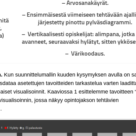
– Arvosanakäyrät.
– Ensimmäisestä viimeiseen tehtävään ajalli
mitä
järjestetty pinottu pylväsdiagrammi.
,
– Vertikaalisesti opiskelijat: alimpana, jotka
a)
avanneet, seuraavaksi hylätyt, sitten ykköset
– Värikoodaus.
n.
Kun suunnittelumallin kuuden kysymyksen avulla on s
isdataa asetettujen tavoitteiden tarkastelua varten laaditt
inaiset visualisoinnit. Kaaviossa 1 esittelemme tavoitteen 
 visualisoinnin, jossa näkyy opintojakson tehtävien
.