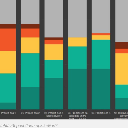
tehtävät pudottava opiskelijan?