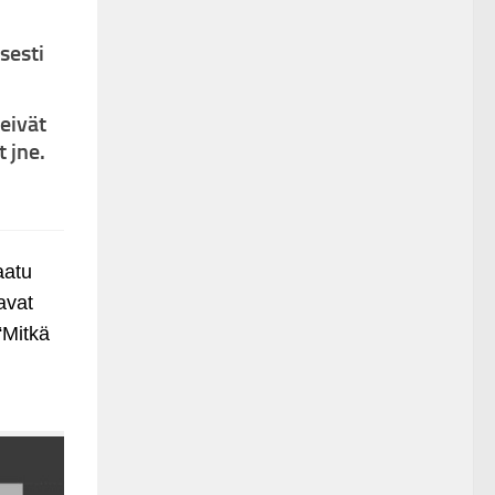
sesti
 eivät
 jne.
aatu
avat
“Mitkä