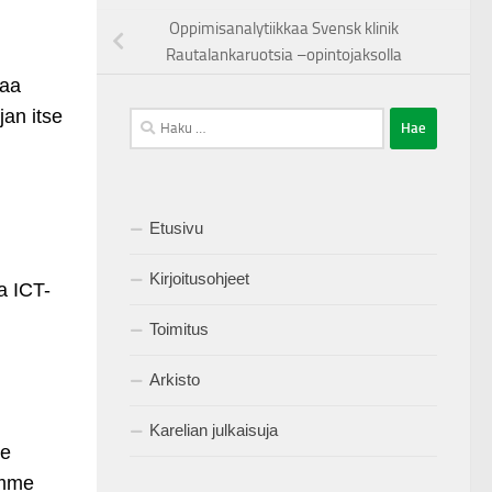
Oppimisanalytiikkaa Svensk klinik
Rautalankaruotsia –opintojaksolla
taa
jan itse
Haku:
Etusivu
Kirjoitusohjeet
a ICT-
Toimitus
Arkisto
Karelian julkaisuja
me
amme