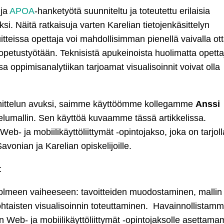
 ja
APOA
-hanketyötä suunniteltu ja toteutettu erilaisia
si. Näitä ratkaisuja varten Karelian tietojenkäsittelyn
itteissa opettaja voi mahdollisimman pienellä vaivalla ot
 opetustyötään. Teknisistä apukeinoista huolimatta opetta
sa oppimisanalytiikan tarjoamat visualisoinnit voivat olla
nnittelun avuksi, saimme käyttöömme kollegamme
Anssi
umallin. Sen käyttöä kuvaamme tässä artikkelissa.
b- ja mobiilikäyttöliittymät -opintojakso, joka on tarjoll
vonian ja Karelian opiskelijoille.
t
olmeen vaiheeseen: tavoitteiden muodostaminen, mallin
kohtaisten visualisoinnin toteuttaminen. Havainnollistam
n Web- ja mobiilikäyttöliittymät -opintojaksolle asettam