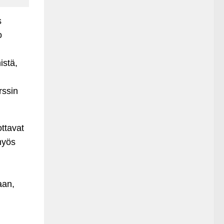
s
o
istä,
rssin
ttavat
myös
aan,