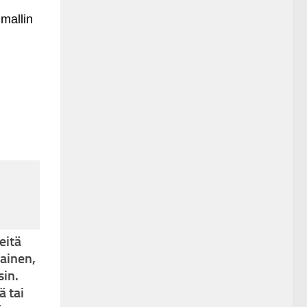
 mallin
eitä
lainen,
sin.
ä tai