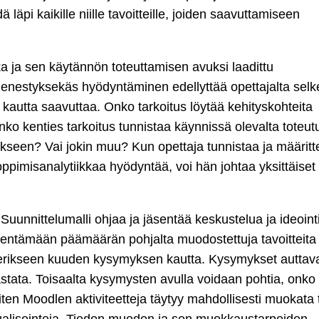
läpi kaikille niille tavoitteille, joiden saavuttamiseen
a ja sen käytännön toteuttamisen avuksi laadittu
 menestyksekäs hyödyntäminen edellyttää opettajalta sel
n kautta saavuttaa. Onko tarkoitus löytää kehityskohteita
ko kenties tarkoitus tunnistaa käynnissä olevalta toteut
jaukseen? Vai jokin muu? Kun opettaja tunnistaa ja määritt
pimisanalytiikkaa hyödyntää, voi hän johtaa yksittäiset
.
Suunnittelumalli ohjaa ja jäsentää keskustelua ja ideoint
äsentämään päämäärän pohjalta muodostettuja tavoitteita 
än erikseen kuuden kysymyksen kautta. Kysymykset auttava
stata. Toisaalta kysymysten avulla voidaan pohtia, onko
miten Moodlen aktiviteetteja täytyy mahdollisesti muokata
visualisointeja. Tiedon muodon ja sen muokkaustarpeiden