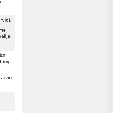
ä
rvio).
mme
elija
vän
ttänyt
 arvio