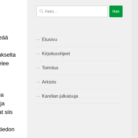
Haku:
keää
Etusivu
Kirjoitusohjeet
ukselta
elee
Toimitus
Arkisto
ia
Karelian julkaisuja
ja
t siis
 tiedon