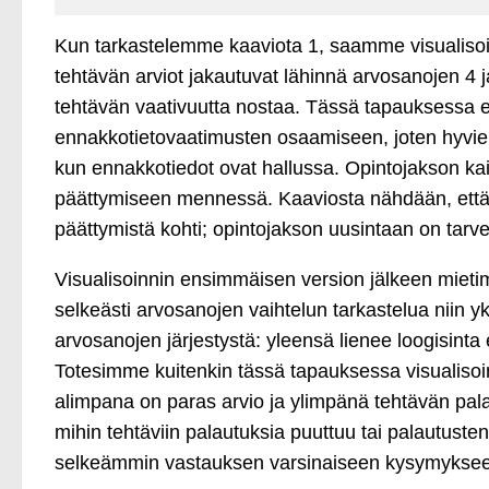
Kun tarkastelemme kaaviota 1, saamme visualisoinn
tehtävän arviot jakautuvat lähinnä arvosanojen 4 ja
tehtävän vaativuutta nostaa. Tässä tapauksessa e
ennakkotietovaatimusten osaamiseen, joten hyvien
kun ennakkotiedot ovat hallussa. Opintojakson kaik
päättymiseen mennessä. Kaaviosta nähdään, että
päättymistä kohti; opintojakson uusintaan on tarve
Visualisoinnin ensimmäisen version jälkeen mietim
selkeästi arvosanojen vaihtelun tarkastelua niin y
arvosanojen järjestystä: yleensä lienee loogisinta e
Totesimme kuitenkin tässä tapauksessa visualisoi
alimpana on paras arvio ja ylimpänä tehtävän pa
mihin tehtäviin palautuksia puuttuu tai palautus
selkeämmin vastauksen varsinaiseen kysymykseem