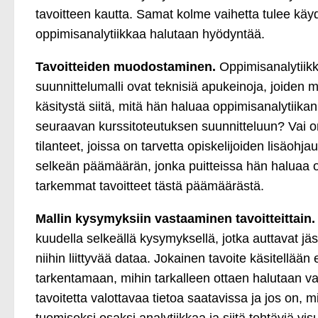
tavoitteen kautta. Samat kolme vaihetta tulee käydä 
oppimisanalytiikkaa halutaan hyödyntää.
Tavoitteiden muodostaminen.
Oppimisanalytiikk
suunnittelumalli ovat teknisiä apukeinoja, joiden
käsitystä siitä, mitä hän haluaa oppimisanalytiika
seuraavan kurssitoteutuksen suunnitteluun? Vai on
tilanteet, joissa on tarvetta opiskelijoiden lisäoh
selkeän päämäärän, jonka puitteissa hän haluaa op
tarkemmat tavoitteet tästä päämäärästä.
Mallin kysymyksiin vastaaminen tavoitteittain
kuudella selkeällä kysymyksellä, jotka auttavat j
niihin liittyvää dataa. Jokainen tavoite käsitellä
tarkentamaan, mihin tarkalleen ottaen halutaan va
tavoitetta valottavaa tietoa saatavissa ja jos on, 
tuomiseksi osaksi analytiikkaa ja siitä tehtäviä 