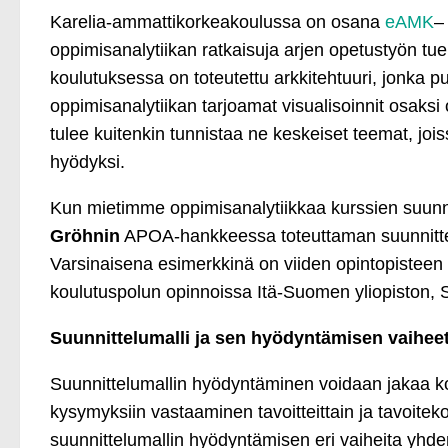
Karelia-ammattikorkeakoulussa on osana
eAMK
–
oppimisanalytiikan ratkaisuja arjen opetustyön tuek
koulutuksessa on toteutettu arkkitehtuuri, jonka pu
oppimisanalytiikan tarjoamat visualisoinnit osaksi
tulee kuitenkin tunnistaa ne keskeiset teemat, jois
hyödyksi.
Kun mietimme oppimisanalytiikkaa kurssien suu
Gröhnin
APOA-hankkeessa toteuttaman suunnittel
Varsinaisena esimerkkinä on viiden opintopisteen We
koulutuspolun opinnoissa Itä-Suomen yliopiston, Sa
Suunnittelumalli ja sen hyödyntämisen vaihee
Suunnittelumallin hyödyntäminen voidaan jakaa k
kysymyksiin vastaaminen tavoitteittain ja tavoite
suunnittelumallin hyödyntämisen eri vaiheita yhde