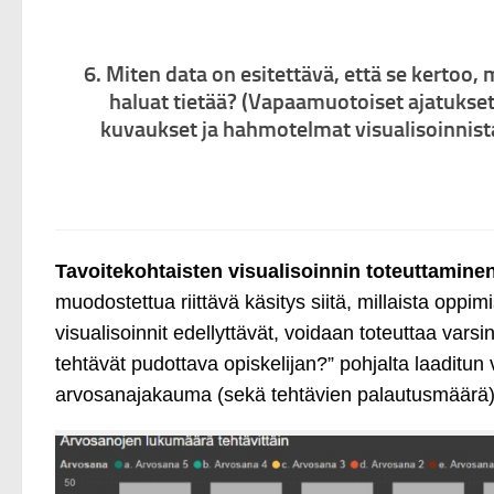
6. Miten data on esitettävä, että se kertoo, 
haluat tietää? (Vapaamuotoiset ajatukset
kuvaukset ja hahmotelmat visualisoinnist
Tavoitekohtaisten visualisoinnin toteuttamine
muodostettua riittävä käsitys siitä, millaista oppim
visualisoinnit edellyttävät, voidaan toteuttaa vars
tehtävät pudottava opiskelijan?” pohjalta laaditun
arvosanajakauma (sekä tehtävien palautusmäärä)