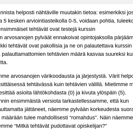
ista helposti nähtäville muutakin tietoa: esimerkiksi jo
 5 kesken arviointiasteikolla 0-5, voidaan pohtia, tuleek
nsimmäiset tehtävät ovat testejä kurssin
 arvosanojen pylväät ennakoivat opintojaksolla pärjääm
ki tehtävät ovat pakollisia ja ne on palautettava kurssin
 palauttamattomien tehtävien määrä kasvaa suureksi ku
tta.
me arvosanojen värikoodausta ja järjestystä. Värit helpo
ksittäisessä tehtävässä kuin tehtävien välillä. Mietimme 
sittää asioita lähtökohdasta (0) ja kivuta ylöspäin (5).
nnin ensimmäistä versiota tarkastellessamme, että kun
lauttamatta jättäneet, näemme pylvään korkeudesta suor
ten määrään tulee mahdollisesti “romahdus”. Näin näemme
me “Mitkä tehtävät pudottavat opiskelijan?”