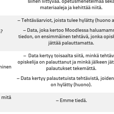
siihen liittyvää. opetusmenetelmää sek
materiaaleja ja kehittää niitä.
– Tehtäväarviot, joista tulee hylätty (huono a
– Data, joka kertoo Moodlessa haluama
ä?
tiedon, on ensimmäinen tehtävä, jonka opisk
jättää palauttamatta.
– Data kertyy toisaalta siitä, minkä tehtä
opiskelija on palauttanut ja minkä jälkeen jä
eminen
palautukset tekemättä.
– Data kertyy palautetuista tehtävistä, joiden
on hylätty (huono).
, mitä
– Emme tiedä.