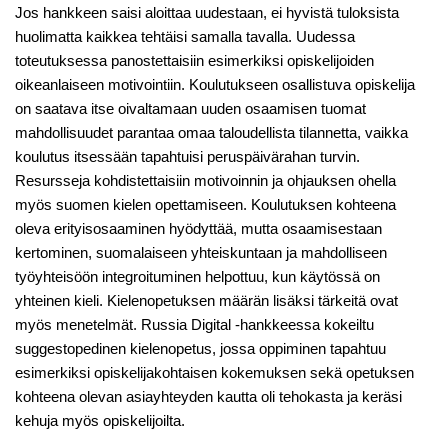
Jos hankkeen saisi aloittaa uudestaan, ei hyvistä tuloksista
huolimatta kaikkea tehtäisi samalla tavalla. Uudessa
toteutuksessa panostettaisiin esimerkiksi opiskelijoiden
oikeanlaiseen motivointiin. Koulutukseen osallistuva opiskelija
on saatava itse oivaltamaan uuden osaamisen tuomat
mahdollisuudet parantaa omaa taloudellista tilannetta, vaikka
koulutus itsessään tapahtuisi peruspäivärahan turvin.
Resursseja kohdistettaisiin motivoinnin ja ohjauksen ohella
myös suomen kielen opettamiseen. Koulutuksen kohteena
oleva erityisosaaminen hyödyttää, mutta osaamisestaan
kertominen, suomalaiseen yhteiskuntaan ja mahdolliseen
työyhteisöön integroituminen helpottuu, kun käytössä on
yhteinen kieli. Kielenopetuksen määrän lisäksi tärkeitä ovat
myös menetelmät. Russia Digital -hankkeessa kokeiltu
suggestopedinen kielenopetus, jossa oppiminen tapahtuu
esimerkiksi opiskelijakohtaisen kokemuksen sekä opetuksen
kohteena olevan asiayhteyden kautta oli tehokasta ja keräsi
kehuja myös opiskelijoilta.