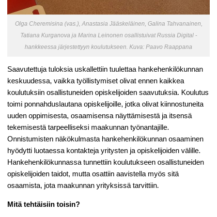
Olga Cheremisina (vas.), Anastasia Jääskeläinen, Galina Tahvanainen,
Tatiana Kurganova ja Marina Leinonen osallistuivat Russia Digital -
hankkeessa järjestettyyn koulutukseen. Kuva: Paavo Raappana
Saavutettuja tuloksia uskallettiin tuulettaa hankehenkilökunnan
keskuudessa, vaikka työllistymiset olivat ennen kaikkea
koulutuksiin osallistuneiden opiskelijoiden saavutuksia. Koulutus
toimi ponnahduslautana opiskelijoille, jotka olivat kiinnostuneita
uuden oppimisesta, osaamisensa näyttämisestä ja itsensä
tekemisestä tarpeelliseksi maakunnan työnantajille.
Onnistumisten näkökulmasta hankehenkilökunnan osaaminen
hyödytti luotaessa kontakteja yritysten ja opiskelijoiden välille.
Hankehenkilökunnassa tunnettiin koulutukseen osallistuneiden
opiskelijoiden taidot, mutta osattiin aavistella myös sitä
osaamista, jota maakunnan yrityksissä tarvittiin.
Mitä tehtäisiin toisin?