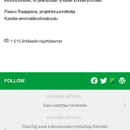
kiinnostuneille, ei pelkästään yhdelle kohderyhmälle.
Paavo Raappana, projektisuunnittelija
Karelia-ammattikorkeakoulu
1 515
Artikkelin näyttökerrat
FOLLOW:
SEURAAVA ARTIKKELI
Vasu valottaa hankkeita
EDELLINEN ARTIKKELI
Elisa Oyj avaa tulevaisuuden työtaitoja Karelian