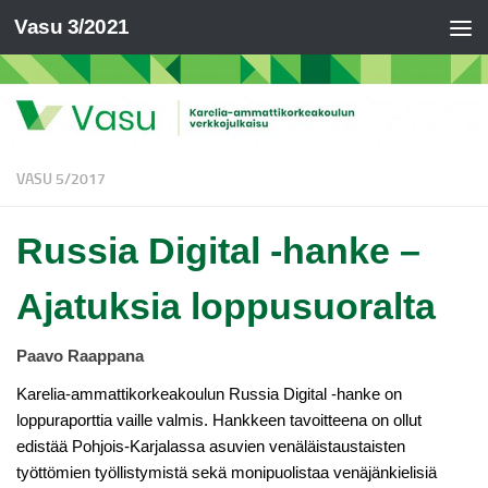
Vasu 3/2021
VASU 5/2017
Russia Digital -hanke –
Ajatuksia loppusuoralta
Paavo Raappana
Karelia-ammattikorkeakoulun Russia Digital -hanke on
loppuraporttia vaille valmis. Hankkeen tavoitteena on ollut
edistää Pohjois-Karjalassa asuvien venäläistaustaisten
työttömien työllistymistä sekä monipuolistaa venäjänkielisiä