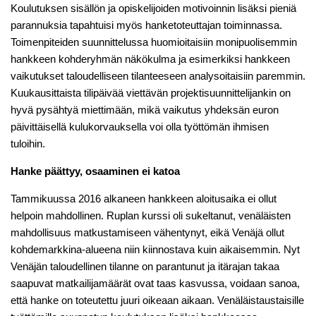
Koulutuksen sisällön ja opiskelijoiden motivoinnin lisäksi pieniä
parannuksia tapahtuisi myös hanketoteuttajan toiminnassa.
Toimenpiteiden suunnittelussa huomioitaisiin monipuolisemmin
hankkeen kohderyhmän näkökulma ja esimerkiksi hankkeen
vaikutukset taloudelliseen tilanteeseen analysoitaisiin paremmin.
Kuukausittaista tilipäivää viettävän projektisuunnittelijankin on
hyvä pysähtyä miettimään, mikä vaikutus yhdeksän euron
päivittäisellä kulukorvauksella voi olla työttömän ihmisen
tuloihin.
Hanke päättyy, osaaminen ei katoa
Tammikuussa 2016 alkaneen hankkeen aloitusaika ei ollut
helpoin mahdollinen. Ruplan kurssi oli sukeltanut, venäläisten
mahdollisuus matkustamiseen vähentynyt, eikä Venäjä ollut
kohdemarkkina-alueena niin kiinnostava kuin aikaisemmin. Nyt
Venäjän taloudellinen tilanne on parantunut ja itärajan takaa
saapuvat matkailijamäärät ovat taas kasvussa, voidaan sanoa,
että hanke on toteutettu juuri oikeaan aikaan. Venäläistaustaisille