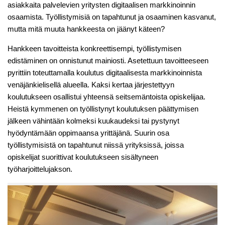
asiakkaita palvelevien yritysten digitaalisen markkinoinnin
osaamista. Työllistymisiä on tapahtunut ja osaaminen kasvanut,
mutta mitä muuta hankkeesta on jäänyt käteen?
Hankkeen tavoitteista konkreettisempi, työllistymisen
edistäminen on onnistunut mainiosti. Asetettuun tavoitteeseen
pyrittiin toteuttamalla koulutus digitaalisesta markkinoinnista
venäjänkielisellä alueella. Kaksi kertaa järjestettyyn
koulutukseen osallistui yhteensä seitsemäntoista opiskelijaa.
Heistä kymmenen on työllistynyt koulutuksen päättymisen
jälkeen vähintään kolmeksi kuukaudeksi tai pystynyt
hyödyntämään oppimaansa yrittäjänä. Suurin osa
työllistymisistä on tapahtunut niissä yrityksissä, joissa
opiskelijat suorittivat koulutukseen sisältyneen
työharjoittelujakson.