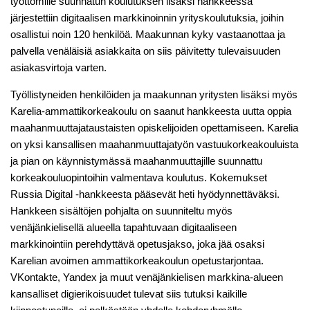
työttömille suunnatun koulutuksen lisäksi hankkeessa
järjestettiin digitaalisen markkinoinnin yrityskoulutuksia, joihin
osallistui noin 120 henkilöä. Maakunnan kyky vastaanottaa ja
palvella venäläisiä asiakkaita on siis päivitetty tulevaisuuden
asiakasvirtoja varten.
Työllistyneiden henkilöiden ja maakunnan yritysten lisäksi myös
Karelia-ammattikorkeakoulu on saanut hankkeesta uutta oppia
maahanmuuttajataustaisten opiskelijoiden opettamiseen. Karelia
on yksi kansallisen maahanmuuttajatyön vastuukorkeakouluista
ja pian on käynnistymässä maahanmuuttajille suunnattu
korkeakouluopintoihin valmentava koulutus. Kokemukset
Russia Digital -hankkeesta pääsevät heti hyödynnettäväksi.
Hankkeen sisältöjen pohjalta on suunniteltu myös
venäjänkielisellä alueella tapahtuvaan digitaaliseen
markkinointiin perehdyttävä opetusjakso, joka jää osaksi
Karelian avoimen ammattikorkeakoulun opetustarjontaa.
VKontakte, Yandex ja muut venäjänkielisen markkina-alueen
kansalliset digierikoisuudet tulevat siis tutuksi kaikille