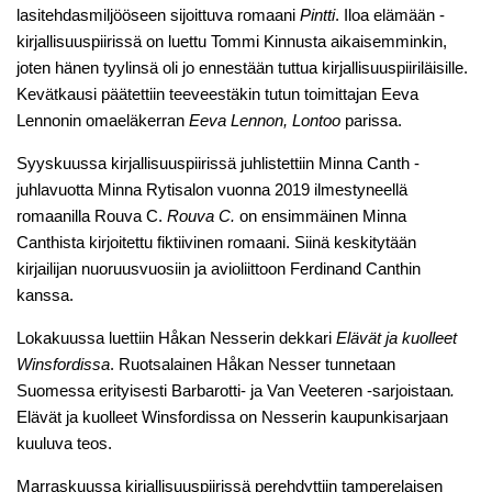
lasitehdasmiljööseen sijoittuva romaani
Pintti
. Iloa elämään -
kirjallisuuspiirissä on luettu Tommi Kinnusta aikaisemminkin,
joten hänen tyylinsä oli jo ennestään tuttua kirjallisuuspiiriläisille.
Kevätkausi päätettiin teeveestäkin tutun toimittajan Eeva
Lennonin omaeläkerran
Eeva Lennon, Lontoo
parissa.
Syyskuussa kirjallisuuspiirissä juhlistettiin Minna Canth -
juhlavuotta Minna Rytisalon vuonna 2019 ilmestyneellä
romaanilla Rouva C.
Rouva C
.
on ensimmäinen Minna
Canthista kirjoitettu fiktiivinen romaani. Siinä keskitytään
kirjailijan nuoruusvuosiin ja avioliittoon Ferdinand Canthin
kanssa.
Lokakuussa luettiin Håkan Nesserin dekkari
Elävät ja kuolleet
Winsfordissa
. Ruotsalainen Håkan Nesser tunnetaan
Suomessa erityisesti Barbarotti- ja Van Veeteren -sarjoistaan
.
Elävät ja kuolleet Winsfordissa on Nesserin kaupunkisarjaan
kuuluva teos.
Marraskuussa kirjallisuuspiirissä perehdyttiin tamperelaisen