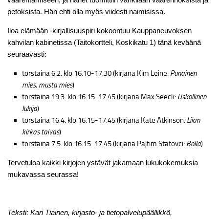
petoksista. Hän ehti olla myös viidesti naimisissa.
Iloa elämään -kirjallisuuspiri kokoontuu Kauppaneuvoksen
kahvilan kabinetissa (Taitokortteli, Koskikatu 1) tänä keväänä
seuraavasti:
torstaina 6.2. klo 16.10-17.30 (kirjana Kim Leine:
Punainen
mies, musta mies
)
torstaina 19.3. klo 16.15-17.45 (kirjana Max Seeck:
Uskollinen
lukija
)
torstaina 16.4. klo 16.15-17.45 (kirjana Kate Atkinson:
Liian
kirkas taivas
)
torstaina 7.5. klo 16.15-17.45 (kirjana Pajtim Statovci:
Bolla
)
Tervetuloa kaikki kirjojen ystävät jakamaan lukukokemuksia
mukavassa seurassa!
Teksti: Kari Tiainen, kirjasto- ja tietopalvelupäällikkö,