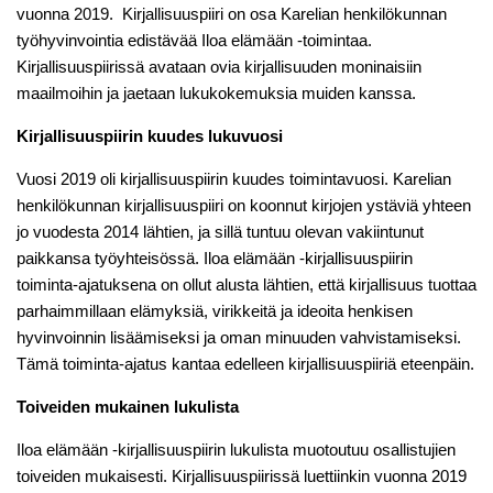
vuonna 2019. Kirjallisuuspiiri on osa Karelian henkilökunnan
työhyvinvointia edistävää Iloa elämään -toimintaa.
Kirjallisuuspiirissä avataan ovia kirjallisuuden moninaisiin
maailmoihin ja jaetaan lukukokemuksia muiden kanssa.
Kirjallisuuspiirin kuudes lukuvuosi
Vuosi 2019 oli kirjallisuuspiirin kuudes toimintavuosi. Karelian
henkilökunnan kirjallisuuspiiri on koonnut kirjojen ystäviä yhteen
jo vuodesta 2014 lähtien, ja sillä tuntuu olevan vakiintunut
paikkansa työyhteisössä. Iloa elämään -kirjallisuuspiirin
toiminta-ajatuksena on ollut alusta lähtien, että kirjallisuus tuottaa
parhaimmillaan elämyksiä, virikkeitä ja ideoita henkisen
hyvinvoinnin lisäämiseksi ja oman minuuden vahvistamiseksi.
Tämä toiminta-ajatus kantaa edelleen kirjallisuuspiiriä eteenpäin.
Toiveiden mukainen lukulista
Iloa elämään -kirjallisuuspiirin lukulista muotoutuu osallistujien
toiveiden mukaisesti. Kirjallisuuspiirissä luettiinkin vuonna 2019