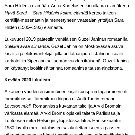
Sara Hildénin elämään. Anna Kortelaisen kirjoittama elämäkerta
Hyvä Sara! – Sara Hildénin kolme elämää
kertoo taiteen
keräilijä-mesenaatin ja menestyneen vaatealan yrittäjän Sara
Hildén (1905–1993) elämästä.
Lukuvuosi 2019 päätettiin venäläisen Guzel Jahinan romaanilla
Suleika avaa silmänsä
. Guzel Jahina on Moskovassa asuva
kirjailija ja elokuvantekijä, jolla on tataarijuuret. Jahinan isoäiti
karkotettiin Siperiaan seitsemän vuoden ikäisenä. Guzel Jahina
on käyttänyt isoäitinsä tarinaa romaaninsa tausta-aineistona.
Kevään 2020 lukulista
Alkaneen vuoden ensimmäinen kirjallisuuspiirin tapaaminen oli
tammikuussa. Tammikuun kirjana oli Antti Tuurin romaani
Levoton mieli
. Romaanissa kuvataan taiteilija Arvid Bromsin
värikästä elämää. Arvid Broms opiskeli taiteita Pariisissa ja
Lontoossa sekä Helsingin yliopistossa lakia. Hän sekaantui
1930-luvulla mm. juutalaisten salakuljettamiseen ja passien
väärentämiseen, ja hänet tuomittiin vankilaan väärennöksistä ja