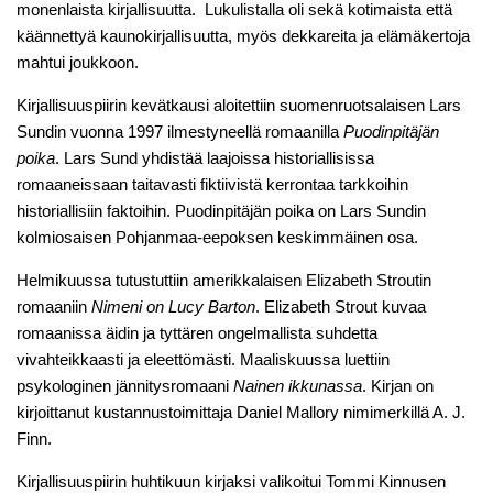
monenlaista kirjallisuutta. Lukulistalla oli sekä kotimaista että
käännettyä kaunokirjallisuutta, myös dekkareita ja elämäkertoja
mahtui joukkoon.
Kirjallisuuspiirin kevätkausi aloitettiin suomenruotsalaisen Lars
Sundin vuonna 1997 ilmestyneellä romaanilla
Puodinpitäjän
poika
. Lars Sund yhdistää laajoissa historiallisissa
romaaneissaan taitavasti fiktiivistä kerrontaa tarkkoihin
historiallisiin faktoihin. Puodinpitäjän poika on Lars Sundin
kolmiosaisen Pohjanmaa-eepoksen keskimmäinen osa.
Helmikuussa tutustuttiin amerikkalaisen Elizabeth Stroutin
romaaniin
Nimeni on Lucy Barton
. Elizabeth Strout kuvaa
romaanissa äidin ja tyttären ongelmallista suhdetta
vivahteikkaasti ja eleettömästi. Maaliskuussa luettiin
psykologinen jännitysromaani
Nainen ikkunassa
. Kirjan on
kirjoittanut kustannustoimittaja Daniel Mallory nimimerkillä A. J.
Finn.
Kirjallisuuspiirin huhtikuun kirjaksi valikoitui Tommi Kinnusen