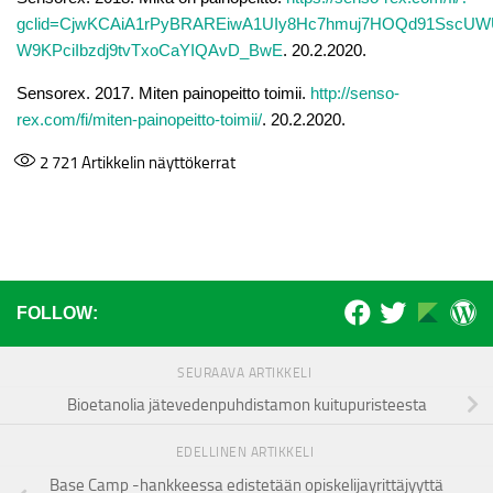
gclid=CjwKCAiA1rPyBRAREiwA1UIy8Hc7hmuj7HOQd91Ssc
W9KPciIbzdj9tvTxoCaYIQAvD_BwE
. 20.2.2020.
Sensorex. 2017. Miten painopeitto toimii.
http://senso-
rex.com/fi/miten-painopeitto-toimii/
. 20.2.2020.
2 721
Artikkelin näyttökerrat
FOLLOW:
SEURAAVA ARTIKKELI
Bioetanolia jätevedenpuhdistamon kuitupuristeesta
EDELLINEN ARTIKKELI
Base Camp -hankkeessa edistetään opiskelijayrittäjyyttä