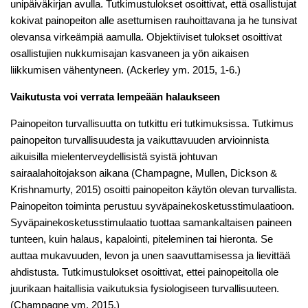
unipäiväkirjan avulla. Tutkimustulokset osoittivat, että osallistujat
kokivat painopeiton alle asettumisen rauhoittavana ja he tunsivat
olevansa virkeämpiä aamulla. Objektiiviset tulokset osoittivat
osallistujien nukkumisajan kasvaneen ja yön aikaisen
liikkumisen vähentyneen. (Ackerley ym. 2015, 1-6.)
Vaikutusta voi verrata lempeään halaukseen
Painopeiton turvallisuutta on tutkittu eri tutkimuksissa. Tutkimus
painopeiton turvallisuudesta ja vaikuttavuuden arvioinnista
aikuisilla mielenterveydellisistä syistä johtuvan
sairaalahoitojakson aikana (Champagne, Mullen, Dickson &
Krishnamurty, 2015) osoitti painopeiton käytön olevan turvallista.
Painopeiton toiminta perustuu syväpainekosketusstimulaatioon.
Syväpainekosketusstimulaatio tuottaa samankaltaisen paineen
tunteen, kuin halaus, kapalointi, piteleminen tai hieronta. Se
auttaa mukavuuden, levon ja unen saavuttamisessa ja lievittää
ahdistusta. Tutkimustulokset osoittivat, ettei painopeitolla ole
juurikaan haitallisia vaikutuksia fysiologiseen turvallisuuteen.
(Champagne ym, 2015.)