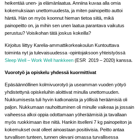
heikentää unen- ja elämänlaatua. Anniina kuvaa alla omia
kokemuksiaan unettomuudesta, ja miten painopeitto auttoi
häntä. Hän on myös koonnut hieman tietoa siitä, mikä
painopeitto on, ja mihin sen unen laatua parantava vaikutus
perustuu? Voisikohan tätä joskus kokeilla?
Kirjoitus liittyy Karelia-ammattikorkeakoulun Kuntouttava
toiminta nyt ja tulevaisuudessa -opintojaksoon yhteistyössä
Sleep Well – Work Well hankkeen
(ESR 2019 – 2020) kanssa.
Vuorotyö ja opiskelu yhdessä kuormittivat
Epäsäännöllinen kolmivuorotyö ja useamman vuoden yötyö
yhdistettynä opiskeluihin aloittivat minulla unettomuuden.
Nukkumisesta tuli hyvin katkonaista ja yöllisiä heräämisiä oli
paljon. Nukkumaan rauhoittuminen oli minulle vaikeaa ja jossain
vaiheessa alkoi oppia odottamaan yöheräämisiä ja tavallaan
myös ruokkimaan itse niitä. Hankin itselleni 7 kg painopeiton ja
kokemukset ovat olleet ainoastaan positiivisia. Peitto antaa
turvallisen tunteen, tunnen olevani omassa turvallisessa