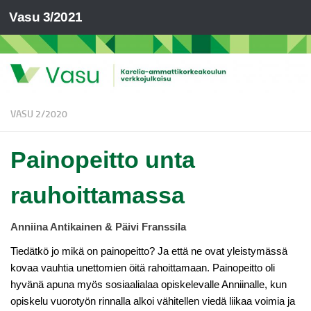
Vasu 3/2021
VASU 2/2020
Painopeitto unta
rauhoittamassa
Anniina Antikainen & Päivi Franssila
Tiedätkö jo mikä on painopeitto? Ja että ne ovat yleistymässä
kovaa vauhtia unettomien öitä rahoittamaan. Painopeitto oli
hyvänä apuna myös sosiaalialaa opiskelevalle Anniinalle, kun
opiskelu vuorotyön rinnalla alkoi vähitellen viedä liikaa voimia ja