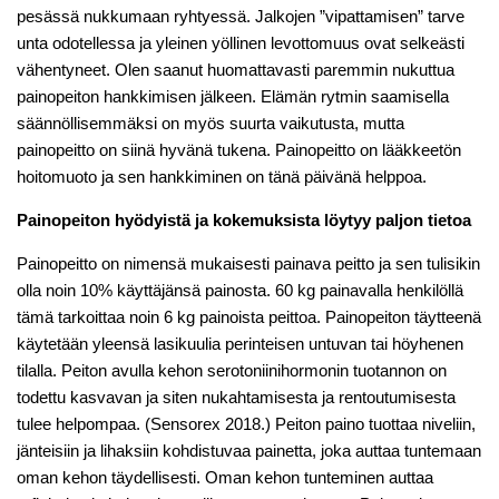
pesässä nukkumaan ryhtyessä. Jalkojen ”vipattamisen” tarve
unta odotellessa ja yleinen yöllinen levottomuus ovat selkeästi
vähentyneet. Olen saanut huomattavasti paremmin nukuttua
painopeiton hankkimisen jälkeen. Elämän rytmin saamisella
säännöllisemmäksi on myös suurta vaikutusta, mutta
painopeitto on siinä hyvänä tukena. Painopeitto on lääkkeetön
hoitomuoto ja sen hankkiminen on tänä päivänä helppoa.
Painopeiton hyödyistä ja kokemuksista löytyy paljon tietoa
Painopeitto on nimensä mukaisesti painava peitto ja sen tulisikin
olla noin 10% käyttäjänsä painosta. 60 kg painavalla henkilöllä
tämä tarkoittaa noin 6 kg painoista peittoa. Painopeiton täytteenä
käytetään yleensä lasikuulia perinteisen untuvan tai höyhenen
tilalla. Peiton avulla kehon serotoniinihormonin tuotannon on
todettu kasvavan ja siten nukahtamisesta ja rentoutumisesta
tulee helpompaa. (Sensorex 2018.) Peiton paino tuottaa niveliin,
jänteisiin ja lihaksiin kohdistuvaa painetta, joka auttaa tuntemaan
oman kehon täydellisesti. Oman kehon tunteminen auttaa