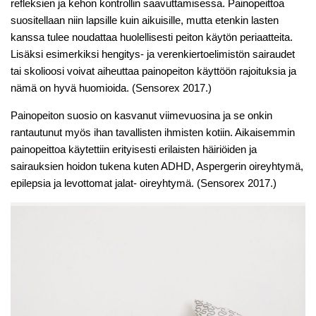
refleksien ja kehon kontrollin saavuttamisessa. Painopeittoa
suositellaan niin lapsille kuin aikuisille, mutta etenkin lasten
kanssa tulee noudattaa huolellisesti peiton käytön periaatteita.
Lisäksi esimerkiksi hengitys- ja verenkiertoelimistön sairaudet
tai skolioosi voivat aiheuttaa painopeiton käyttöön rajoituksia ja
nämä on hyvä huomioida. (Sensorex 2017.)
Painopeiton suosio on kasvanut viimevuosina ja se onkin
rantautunut myös ihan tavallisten ihmisten kotiin. Aikaisemmin
painopeittoa käytettiin erityisesti erilaisten häiriöiden ja
sairauksien hoidon tukena kuten ADHD, Aspergerin oireyhtymä,
epilepsia ja levottomat jalat- oireyhtymä. (Sensorex 2017.)