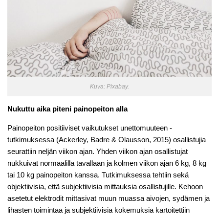
Kuva: Pixabay.
Nukuttu aika piteni painopeiton alla
Painopeiton positiiviset vaikutukset unettomuuteen -
tutkimuksessa (Ackerley, Badre & Olausson, 2015) osallistujia
seurattiin neljän viikon ajan. Yhden viikon ajan osallistujat
nukkuivat normaalilla tavallaan ja kolmen viikon ajan 6 kg, 8 kg
tai 10 kg painopeiton kanssa. Tutkimuksessa tehtiin sekä
objektiivisia, että subjektiivisia mittauksia osallistujille. Kehoon
asetetut elektrodit mittasivat muun muassa aivojen, sydämen ja
lihasten toimintaa ja subjektiivisia kokemuksia kartoitettiin