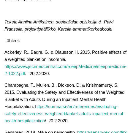
Teksti: Anniina Antikainen, sosiaalialan opiskelija & Päivi
Franssila, projektipäällikkö, Karelia-ammattikorkeakoulu
Lähteet:
Ackerley, R., Badre, G. & Olausson H. 2015. Positive effects of
a weighted blanket on insomnia.
https://www.jscimedcentral.com/SleepMedicine/sleepmedicine-
2-1022.pdf
. 20.2.2020.
Champagne, T., Mullen, B., Dickson, D. & Krishnamurty, S.
2015. Evaluating the Safety and Effectiveness of the Weighted
Blanket with Adults During an Inpatient Mental Health
Hospitalization.
https://somna.se/en/references/evaluating-
safety-effectiveness-weighted-blanket-adults-inpatient-mental-
health-hospitalization
/. 20.2.2020.
Sensorex. 2018. Mikä on painopeitto.
https://senso-rex.com/fi/?