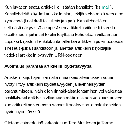
Kun luvat on saatu, artikkelille lisätään kansilehti (ks.
malli
).
Kansilehdeltä käy ilmi artikkelin nimi, tekijät sekä mikä versio on
kyseessä (final draft tai julkaisijan pdf). Kansilehdellä on
selkeästi näkyvissä alkuperäisen artikkelin viitetiedot verkko-
osoitteineen, joihin artikkelin käyttäjää kehotetaan viittaamaan.
Lopuksi kirjaston henkilökunta tallentaa artikkelin pdf-muodossa
Theseus-julkaisuarkistoon ja lähettää artikkelin kirjoittajille
tiedoksi artikkelin pysyvän URN-osoitteen.
Avoimuus parantaa artikkelin löydettävyyttä
Artikkelin kirjoittajan kannalta rinnakkaistallennuksen suurin
hyöty liittyy artikkelin löydettävyyden ja levinneisyyden
parantumiseen. Näin ollen rinnakkaistallentaminen voi vaikuttaa
positiivisesti artikkelin viittausten määriin ja sen vaikuttavuuteen,
kun artikkeli on verkossa vapaasti saatavissa ja hakukoneiden
hyvin löydettävissä.
Otetaan esimerkkinä tarkasteluun Tero Mustosen ja Tarmo