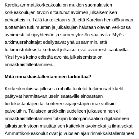
Karelia-ammattikorkeakoulu on muiden suomalaisten
korkeakoulujen tavoin sitoutunut avoimen julkaisemisen
periaatteisiin. Tällä tarkoitetaan sitä, että Karelian henkilökunnan
tuottamien tutkimusten ja julkaisujen halutaan olevan verkossa
avoimesti tutkijayhteisön ja suuren yleisön saatavilla. Myös
tutkimusrahoittajat edellyttävät yhä useammin, että
tutkimustuloksista kertovat julkaisut ovat avoimesti saatavilla.
Yksi hyvä keino edistää avointa julkaisemista on
rinnakkaistallentaminen.
Mitä rinnakkaistallentaminen tarkoittaa?
Korkeakouluissa julkisella rahalla tuotetut tutkimusartikkelit
päätyvät harmittavan usein saataville ainoastaan
tiedekustantajien tai konferenssijärjestäjien maksullisiin
palveluihin. Tällaisen artikkelin uudelleen julkaiseminen eli
rinnakkaistallentaminen tutkijan kotiorganisaation digitaaliseen
julkaisuarkistoon muuttaa sen kuitenkin avoimeksi ja ilmaiseksi.
Ammattikorkeakoulut ovat jo vuosien ajan rinnakkaistallentaneet