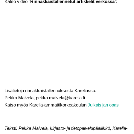
Katso video ”
Rinnakkaistallennetut artikkelit verkossa
”:
Lisätietoja rinnakkaistallennuksesta Kareliassa:
Pekka Malvela, pekka.malvela@karelia.fi
Katso myös Karelia-ammattikorkeakoulun
Julkaisijan opas
Teksti: Pekka Malvela, kirjasto- ja tietopalvelupäällikkö, Karelia-