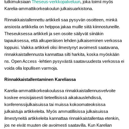
tutkimuksiaan
Theseus-verkkopalveluun
, joka toimii myös
Karelia-ammattikorkeakoulun julkaisuarkistona.
Rinnakkaistallennettu artikkeli saa pysyvän osoitteen, minkä
ansiosta artikkelia on helppoa jakaa muille siitä kiinnostuneille.
Theseuksessa artikkeli ja sen osoite säilyvät siinäkin
tapauksessa, että alkuperäisen lehden julkaiseminen verkossa
loppuisi. Vaikka artikkeli olisi ilmestynyt avoimesti saatavana,
rinnakkaistallennusta kannattaa silti harkita, koska myöskään
ns. Open Access -lehtien pysyvästä saatavuudesta verkossa ei
voida olla lopullisen varmoja.
Rinnakkaistallentaminen Kareliassa
Karelia-ammattikorkeakoulussa rinnakkaistallennusvelvoite
koskee ensisijaisesti tieteellisissä aikakauslehdissä,
konferenssijulkaisuissa tai muissa kokoomateoksissa
julkaistuja artikkeleita. Myös ammatillisissa julkaisuissa
ilmestyneitä artikkeleita kannattaa rinnakkaistallentaa etenkin,
jos ne eivät muuten ole avoimesti saatavilla. Kun Karelian