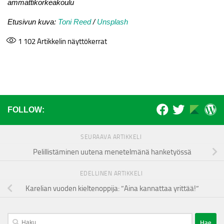
ammattikorkeakoulu
Etusivun kuva:
Toni Reed
/
Unsplash
1 102
Artikkelin näyttökerrat
FOLLOW:
SEURAAVA ARTIKKELI
Pelillistäminen uutena menetelmänä hanketyössä
EDELLINEN ARTIKKELI
Karelian vuoden kieltenoppija: ”Aina kannattaa yrittää!”
Haku: