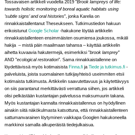
Tossavaisen artikkeli vuodelta 2019 ”
Brook lampreys of life:
towards holistic monitoring of boreal aquatic habitats using
’subtle signs’ and oral histories
”, jonka Karelia on
rinnakkaistallentanut Theseukseen. Tutkimustiedon hakuun
erikoistunut
Google Scholar
-hakukone löytää artikkelin
rinnakkaistallenteen ensimmäisten osumiensa joukossa, mikäli
hakija – mistä päin maailmaan tahansa – käyttää artikkelin
aihetta kuvaavia hakutermejä, esimerkiksi ”
brook lamprey
”
AND ”
ecological restoration
”. Sama rinnakkaistallenne on
löydettävissä myös kotimaisista
Finna.fi
ja
Tiede ja tutkimus.fi
-
palveluista, joista suomalainen tutkijayhteisö useimmiten etsii
kotimaista tutkimusta. Artikkelin saavutettavuus ja käytettävyys
on siis parantanut merkittävästi verrattuna siihen, jos artikkeli
olisi pelkästään kustantajan palvelussa maksumuurin takana.
Myös kustantajan kannalta rinnakkaistallennus on hyödyllinen
ainakin siitä näkökulmasta katsottuna, että rinnakkaistallenteen
sattumanvarainen löytyminen vaikkapa Googlen hakukoneella
markkinoi samalla alkuperäistä tiedejulkaisua.