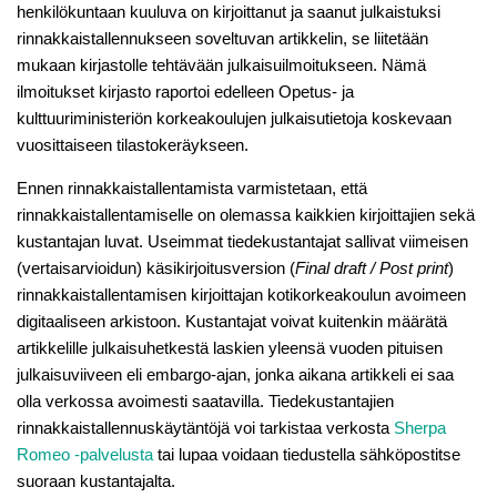
henkilökuntaan kuuluva on kirjoittanut ja saanut julkaistuksi
rinnakkaistallennukseen soveltuvan artikkelin, se liitetään
mukaan kirjastolle tehtävään julkaisuilmoitukseen. Nämä
ilmoitukset kirjasto raportoi edelleen Opetus- ja
kulttuuriministeriön korkeakoulujen julkaisutietoja koskevaan
vuosittaiseen tilastokeräykseen.
Ennen rinnakkaistallentamista varmistetaan, että
rinnakkaistallentamiselle on olemassa kaikkien kirjoittajien sekä
kustantajan luvat. Useimmat tiedekustantajat sallivat viimeisen
(vertaisarvioidun) käsikirjoitusversion (
Final draft
/
Post print
)
rinnakkaistallentamisen kirjoittajan kotikorkeakoulun avoimeen
digitaaliseen arkistoon. Kustantajat voivat kuitenkin määrätä
artikkelille julkaisuhetkestä laskien yleensä vuoden pituisen
julkaisuviiveen eli embargo-ajan, jonka aikana artikkeli ei saa
olla verkossa avoimesti saatavilla. Tiedekustantajien
rinnakkaistallennuskäytäntöjä voi tarkistaa verkosta
Sherpa
Romeo -palvelusta
tai lupaa voidaan tiedustella sähköpostitse
suoraan kustantajalta.