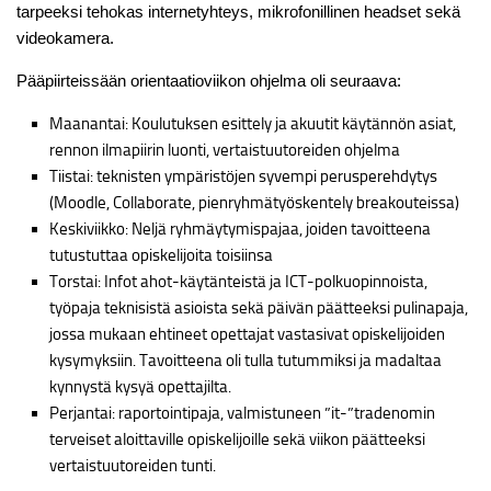
tarpeeksi tehokas internetyhteys, mikrofonillinen headset sekä
videokamera.
Pääpiirteissään orientaatioviikon ohjelma oli seuraava:
Maanantai: Koulutuksen esittely ja akuutit käytännön asiat,
rennon ilmapiirin luonti, vertaistuutoreiden ohjelma
Tiistai: teknisten ympäristöjen syvempi perusperehdytys
(Moodle, Collaborate, pienryhmätyöskentely breakouteissa)
Keskiviikko: Neljä ryhmäytymispajaa, joiden tavoitteena
tutustuttaa opiskelijoita toisiinsa
Torstai: Infot ahot-käytänteistä ja ICT-polkuopinnoista,
työpaja teknisistä asioista sekä päivän päätteeksi pulinapaja,
jossa mukaan ehtineet opettajat vastasivat opiskelijoiden
kysymyksiin. Tavoitteena oli tulla tutummiksi ja madaltaa
kynnystä kysyä opettajilta.
Perjantai: raportointipaja, valmistuneen ”it-”tradenomin
terveiset aloittaville opiskelijoille sekä viikon päätteeksi
vertaistuutoreiden tunti.