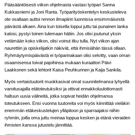
Pääsääntöisesti viikon ohjelmasta vastasi työpari Sanna
Kukkasniemi ja Joni Ranta. Työparityöskentelyn keskusteleva
ote osaltaan auttoi rennon ilmapiirin luonnissa ensimmäisestä
päivästä alkaen. Aina kun toisella loppui juttu tai punainen lanka
katosi, pystyi toinen tulemaan hätiin. Jos olisi joutunut yksin
vetämään koko viikon, olisi voinut itku tulla. Nyt viikon ajan
naurettiin ja opiskelijatkin näkivät, että ihmisiähän tässä ollaan.
Ryhmäytymispäivästä ei työparinakaan olisi selvitty, vaan oman
osaamisensa toivat pajoihinsa mukaan kuraattori Päivi
Laakkonen sekä lehtorit Kaisa Peuhkurinen ja Kaija Sankila.
Myös vertaistuutorit muokkasivat omat suunnitelmansa lyhyellä
varoitusajalla etätoteutuksiksi ja ottivat ennakkoluulottomasti
haltuun uusia välineitä, jotka sopivat heidän ohjelmansa
toteutukseen. Ensi vuonna tuutoreita voi myös kiinnittää vieläkin
enemmän etäkeskustelujen ylläpitoon ja sparraajaksi niihin
ryhmiin, joilla oma juttu meinaa loppua kesken ja etänä vieraiden
ihmisten kanssa jutustelu jännittää.