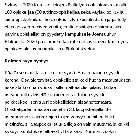
Syksyllä 2020 Karelian tietojenkäsittelyn koulutuksessa aloitti
100 opiskelijaa (90 tutkinto-opiskelijaa sekä väylä-, polku- ja
siirto-opiskelijoita). Tietojenkäsittelyn koulutusta on järjestetty
etänä jo kymmenisen vuotta, mutta opintojen ensimmäisinä
päivinä opiskelijat on pyydetty kampukselle Joensuuhun.
Elokuussa 2020 päätimme ottaa rohkean askeleen, kun myös
opintojen aloitus suunniteltiin etätoteutukseksi.
Kolmen syyn sysäys
Päätöksen taustalla oli kolme syytä. Ensimmäinen syy oli
korona. Osa aloittavista opiskelijoista koki huolta matkustuksen
riskeistä koronan vuoksi, sillä matkaa olisi pitänyt taittaa
useammalla yleisellä kulkuneuvolla. Toinen syy oli
poikkeuksellisen suuri opiskelijoiden sisäänottomäärä,
Opiskelijoiden määrää nostettiin 30:llä opiskelijalla. Jo
useampana vuonna isojen tilojen vähyys on aiheuttanut
mietintää, sillä tarpeeksi suuria tiloja on vain muutama ja kaikki
syksyn koulutukset alkavat yhtä aikaa. Koronan vuoksi