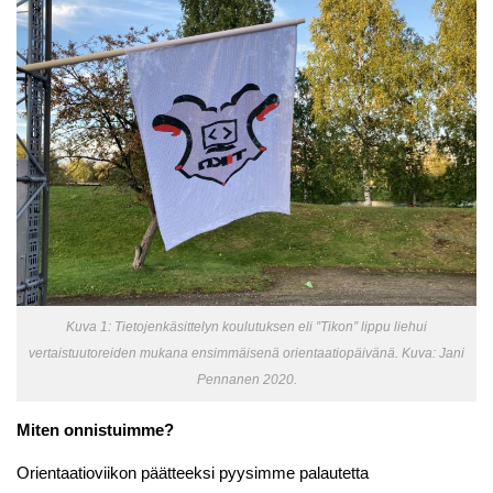
Kuva 1: Tietojenkäsittelyn koulutuksen eli ”Tikon” lippu liehui
vertaistuutoreiden mukana ensimmäisenä orientaatiopäivänä. Kuva: Jani
Pennanen 2020.
Miten onnistuimme?
Orientaatioviikon päätteeksi pyysimme palautetta