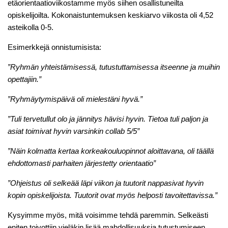
etäorientaatioviikostamme myös siihen osallistuneilta
opiskelijoilta. Kokonaistuntemuksen keskiarvo viikosta oli 4,52
asteikolla 0-5.
Esimerkkejä onnistumisista:
”Ryhmän yhteistämisessä, tutustuttamisessa itseenne ja muihin
opettajiin.”
”Ryhmäytymispäivä oli mielestäni hyvä.”
”Tuli tervetullut olo ja jännitys hävisi hyvin. Tietoa tuli paljon ja
asiat toimivat hyvin varsinkin collab 5/5”
”Näin kolmatta kertaa korkeakouluopinnot aloittavana, oli täällä
ehdottomasti parhaiten järjestetty orientaatio”
”Ohjeistus oli selkeää läpi viikon ja tuutorit nappasivat hyvin
kopin opiskelijoista. Tuutorit ovat myös helposti tavoitettavissa.”
Kysyimme myös, mitä voisimme tehdä paremmin. Selkeästi
eniten toivottiin vieläkin lisää mahdollisuuksia tutustumiseen.