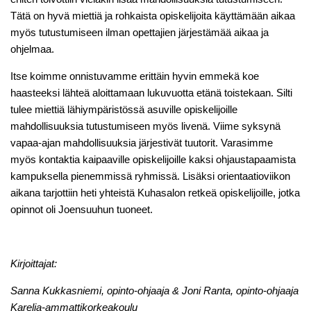
Tätä on hyvä miettiä ja rohkaista opiskelijoita käyttämään aikaa
myös tutustumiseen ilman opettajien järjestämää aikaa ja
ohjelmaa.
Itse koimme onnistuvamme erittäin hyvin emmekä koe
haasteeksi lähteä aloittamaan lukuvuotta etänä toistekaan. Silti
tulee miettiä lähiympäristössä asuville opiskelijoille
mahdollisuuksia tutustumiseen myös livenä. Viime syksynä
vapaa-ajan mahdollisuuksia järjestivät tuutorit. Varasimme
myös kontaktia kaipaaville opiskelijoille kaksi ohjaustapaamista
kampuksella pienemmissä ryhmissä. Lisäksi orientaatioviikon
aikana tarjottiin heti yhteistä Kuhasalon retkeä opiskelijoille, jotka
opinnot oli Joensuuhun tuoneet.
Kirjoittajat:
Sanna Kukkasniemi, opinto-ohjaaja & Joni Ranta, opinto-ohjaaja
Karelia-ammattikorkeakoulu