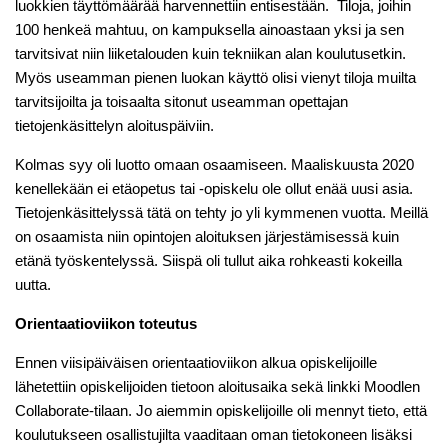
luokkien täyttömäärää harvennettiin entisestään. Tiloja, joihin
100 henkeä mahtuu, on kampuksella ainoastaan yksi ja sen
tarvitsivat niin liiketalouden kuin tekniikan alan koulutusetkin.
Myös useamman pienen luokan käyttö olisi vienyt tiloja muilta
tarvitsijoilta ja toisaalta sitonut useamman opettajan
tietojenkäsittelyn aloituspäiviin.
Kolmas syy oli luotto omaan osaamiseen. Maaliskuusta 2020
kenellekään ei etäopetus tai -opiskelu ole ollut enää uusi asia.
Tietojenkäsittelyssä tätä on tehty jo yli kymmenen vuotta. Meillä
on osaamista niin opintojen aloituksen järjestämisessä kuin
etänä työskentelyssä. Siispä oli tullut aika rohkeasti kokeilla
uutta.
Orientaatioviikon toteutus
Ennen viisipäiväisen orientaatioviikon alkua opiskelijoille
lähetettiin opiskelijoiden tietoon aloitusaika sekä linkki Moodlen
Collaborate-tilaan. Jo aiemmin opiskelijoille oli mennyt tieto, että
koulutukseen osallistujilta vaaditaan oman tietokoneen lisäksi