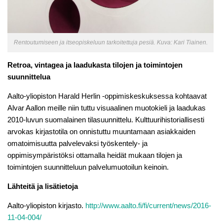
Rentoutumiseen ja itseopiskeluun tarkoitettuja pesiä. Kuva: Kari Tiainen.
Retroa, vintagea ja laadukasta tilojen ja toimintojen
suunnittelua
Aalto-yliopiston Harald Herlin -oppimiskeskuksessa kohtaavat
Alvar Aallon meille niin tuttu visuaalinen muotokieli ja laadukas
2010-luvun suomalainen tilasuunnittelu. Kulttuurihistoriallisesti
arvokas kirjastotila on onnistuttu muuntamaan asiakkaiden
omatoimisuutta palvelevaksi työskentely- ja
oppimisympäristöksi ottamalla heidät mukaan tilojen ja
toimintojen suunnitteluun palvelumuotoilun keinoin.
Lähteitä ja lisätietoja
Aalto-yliopiston kirjasto.
http://www.aalto.fi/fi/current/news/2016-
11-04-004/