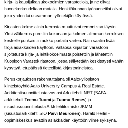
kirja- ja kausijulkaisukokoelmien varastotiloja, ja ne olivat
huonekorkeudeltaan matalia. Henkilökunnan työhuonetilat olivat
joko yhden tai useamman työntekijän käytössä.
Kirjaston kolme alinta kerrosta muuttuivat remontissa täysin.
Yksi välikerros purettiin kokonaan ja kolmen alimman kerroksen
keskelle puhkaistiin aukko portaita varten. Näin saatiin lisää
tiloja asiakkaiden käyttöön. Valtaosa kirjaston varastoon
sijoitetusta kirja- ja lehtikokoelmasta poistettiin ja lähetettiin
Kuopioon Varastokirjastoon, jossa säilytetään keskitetysti vähän
kysyttyä, etupäässä tieteellistä kirjastoaineistoa.
Peruskorjauksen rakennuttajana oli Aalto-yliopiston
kiinteistöyhtiö Aalto University Campus & Real Estate.
Arkkitehtisuunnittelusta vastasi Arkkitehdit NRT (SAFA-
arkkitehdit
Teemu Tuomi
ja
Tuomo Remes
) ja
sisustussuunnittelusta Arkkitehtitoimisto JKMM
(sisustusarkkitehti SIO
Päivi Meuronen
)
. Harald Herlin -
oppimiskeskus avattiin asiakkaiden käyttöön viime syksynä.