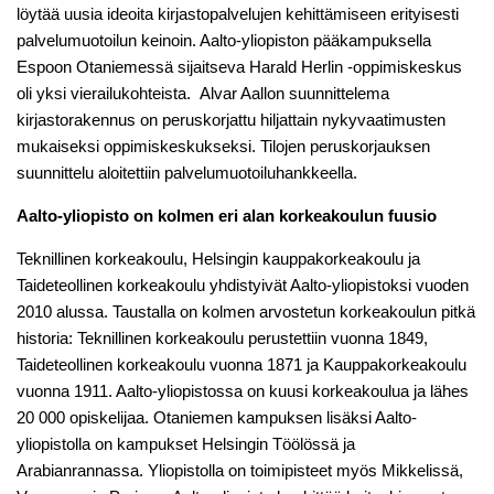
löytää uusia ideoita kirjastopalvelujen kehittämiseen erityisesti
palvelumuotoilun keinoin. Aalto-yliopiston pääkampuksella
Espoon Otaniemessä sijaitseva Harald Herlin -oppimiskeskus
oli yksi vierailukohteista. Alvar Aallon suunnittelema
kirjastorakennus on peruskorjattu hiljattain nykyvaatimusten
mukaiseksi oppimiskeskukseksi. Tilojen peruskorjauksen
suunnittelu aloitettiin palvelumuotoiluhankkeella.
Aalto-yliopisto on kolmen eri alan korkeakoulun fuusio
Teknillinen korkeakoulu, Helsingin kauppakorkeakoulu ja
Taideteollinen korkeakoulu yhdistyivät Aalto-yliopistoksi vuoden
2010 alussa. Taustalla on kolmen arvostetun korkeakoulun pitkä
historia: Teknillinen korkeakoulu perustettiin vuonna 1849,
Taideteollinen korkeakoulu vuonna 1871 ja Kauppakorkeakoulu
vuonna 1911. Aalto-yliopistossa on kuusi korkeakoulua ja lähes
20 000 opiskelijaa. Otaniemen kampuksen lisäksi Aalto-
yliopistolla on kampukset Helsingin Töölössä ja
Arabianrannassa. Yliopistolla on toimipisteet myös Mikkelissä,