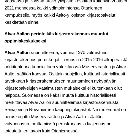
Vaasassa ja Porissa. Aalto-yliopisto keskittää kuitenkin vuoteen
2021 mennessä kaikki ydintoimintonsa Otaniemen
kampukselle, myös kaikki Aalto-yliopiston kirjastopalvelut
keskitetään sinne.
Alvar Aallon perinteikäs kirjastorakennus muuntui
oppimiskeskukseksi
Alvar Aallon
suunnittelema, vuonna 1970 valmistunut
kirjastorakennus peruskorjattiin vuosina 2015-2016 alkuperäistä
arkkitehtuuria kunnioittaen yhteistyössä Museoviraston ja Alvar
Aalto -säätiön kanssa. Osittain suojellun, kulttuurihistoriallisesti
arvokkaan kirjastorakennuksen muuntaminen nykypäivän
kirjastopalvelujen vaatimusten mukaiseksi ei kuitenkaan ollut
helppoa. Suomessa on kaksi muuta kulttuurihistoriallisesti
merkittävää Alvar Aallon suunnittelemaa kirjastorakennusta,
Seinäjoen ja Rovaniemen kaupunginkirjastot. Ne molemmat on
peruskorjattu Museoviraston ja Alvar Aalto -säätiön
valvonnassa, mutta niissä peruskorjaus ja laajennus on
toteutettu eri tavoin kuin Otaniemessä.