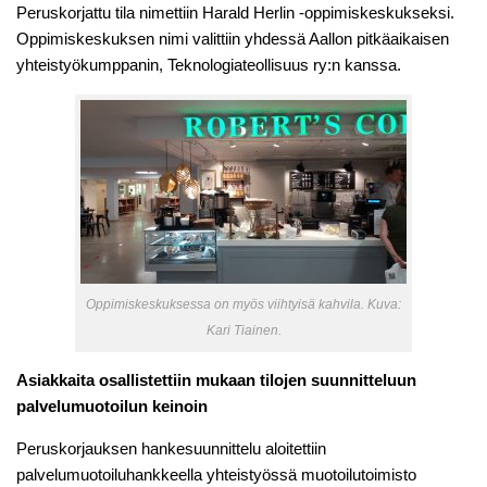
Peruskorjattu tila nimettiin Harald Herlin -oppimiskeskukseksi.
Oppimiskeskuksen nimi valittiin yhdessä Aallon pitkäaikaisen
yhteistyökumppanin, Teknologiateollisuus ry:n kanssa.
Oppimiskeskuksessa on myös viihtyisä kahvila. Kuva:
Kari Tiainen.
Asiakkaita osallistettiin mukaan tilojen suunnitteluun
palvelumuotoilun keinoin
Peruskorjauksen hankesuunnittelu aloitettiin
palvelumuotoiluhankkeella yhteistyössä muotoilutoimisto