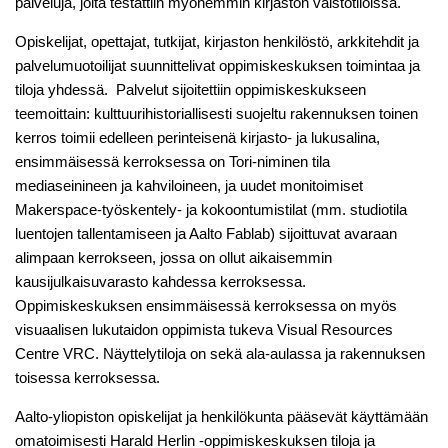
palveluja, joita testattiin myöhemmin kirjaston väistötiloissa.
Opiskelijat, opettajat, tutkijat, kirjaston henkilöstö, arkkitehdit ja
palvelumuotoilijat suunnittelivat oppimiskeskuksen toimintaa ja
tiloja yhdessä. Palvelut sijoitettiin oppimiskeskukseen
teemoittain: kulttuurihistoriallisesti suojeltu rakennuksen toinen
kerros toimii edelleen perinteisenä kirjasto- ja lukusalina,
ensimmäisessä kerroksessa on Tori-niminen tila
mediaseinineen ja kahviloineen, ja uudet monitoimiset
Makerspace-työskentely- ja kokoontumistilat (mm. studiotila
luentojen tallentamiseen ja Aalto Fablab) sijoittuvat avaraan
alimpaan kerrokseen, jossa on ollut aikaisemmin
kausijulkaisuvarasto kahdessa kerroksessa.
Oppimiskeskuksen ensimmäisessä kerroksessa on myös
visuaalisen lukutaidon oppimista tukeva Visual Resources
Centre VRC. Näyttelytiloja on sekä ala-aulassa ja rakennuksen
toisessa kerroksessa.
Aalto-yliopiston opiskelijat ja henkilökunta pääsevät käyttämään
omatoimisesti Harald Herlin -oppimiskeskuksen tiloja ja