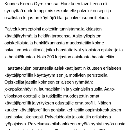
Kuudes Kerros Oy:n kanssa. Hankkeen tavoitteena oli
synnyttää uudelle oppimiskeskukselle palvelukonsepti ja
osallistaa kirjaston käyttäjiä tila- ja palvelusuunnitteluun.
Palvelukonseptointi aloitettiin tunnistamalla kirjaston
käyttäjäryhmät ja heidän tarpeensa. Aalto-yliopiston
opiskelijoista ja henkilökunnasta muodostettiin kolme
palvelumuotoilutiimiä, jotka haastattelivat yliopiston opiskelijoita
ja henkilökuntaa. Noin 200 kirjaston asiakasta haastateltiin.
Haastattelujen perusteella asiakkaat jaettiin kuuteen erilaiseen
käyttäjäprofiiliin käyttäytymisen ja motiivien perusteella.
Opiskelijat jaettiin kolmeen erilaiseen ryhmään:
jokapaikanhöyliin, laumaeläimiin ja yksinäisiin susiin. Aalto-
yliopiston opettajille ja tutkijoille muodostettiin omat
käyttäjäprofiilit ja yrityksen edustajille oma profiili. Näiden
kuuden käyttäjäprofiilien pohjalta kehitettiin oppimiskeskuksen
uusi palvelukonsepti. Palveluideoita jalostettiin erilaisissa
työpajoissa. Palvelumuotoiluhankkeen myötä syntyi myös uusia