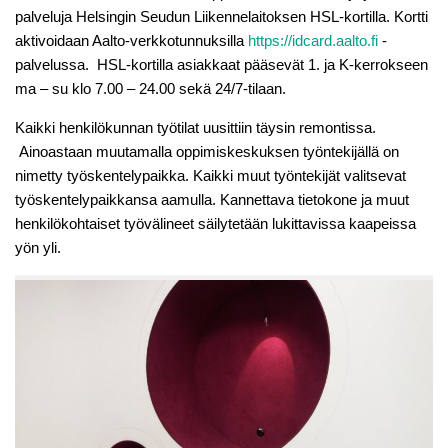
palveluja Helsingin Seudun Liikennelaitoksen HSL-kortilla. Kortti
aktivoidaan Aalto-verkkotunnuksilla
https://idcard.aalto.fi
-
palvelussa. HSL-kortilla asiakkaat pääsevät 1. ja K-kerrokseen
ma – su klo 7.00 – 24.00 sekä 24/7-tilaan.
Kaikki henkilökunnan työtilat uusittiin täysin remontissa.
Ainoastaan muutamalla oppimiskeskuksen työntekijällä on
nimetty työskentelypaikka. Kaikki muut työntekijät valitsevat
työskentelypaikkansa aamulla. Kannettava tietokone ja muut
henkilökohtaiset työvälineet säilytetään lukittavissa kaapeissa
yön yli.