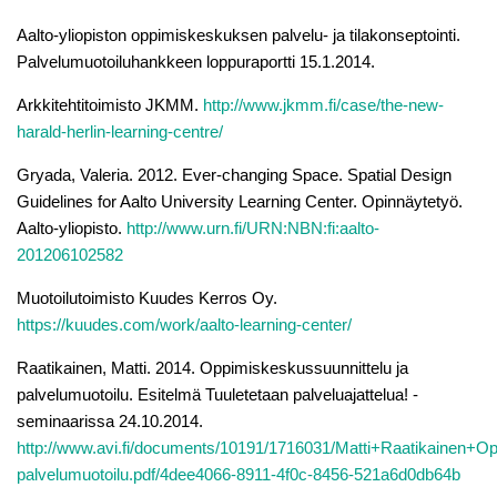
Aalto-yliopiston oppimiskeskuksen palvelu- ja tilakonseptointi.
Palvelumuotoiluhankkeen loppuraportti 15.1.2014.
Arkkitehtitoimisto JKMM.
http://www.jkmm.fi/case/the-new-
harald-herlin-learning-centre/
Gryada, Valeria. 2012. Ever-changing Space. Spatial Design
Guidelines for Aalto University Learning Center. Opinnäytetyö.
Aalto-yliopisto.
http://www.urn.fi/URN:NBN:fi:aalto-
201206102582
Muotoilutoimisto Kuudes Kerros Oy.
https://kuudes.com/work/aalto-learning-center/
Raatikainen, Matti. 2014. Oppimiskeskussuunnittelu ja
palvelumuotoilu. Esitelmä Tuuletetaan palveluajattelua! -
seminaarissa 24.10.2014.
http://www.avi.fi/documents/10191/1716031/Matti+Raatikainen+O
palvelumuotoilu.pdf/4dee4066-8911-4f0c-8456-521a6d0db64b