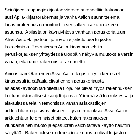
Seinäjoen kaupunginkirjaston viereen rakennettiin kokonaan
uusi Apila-kirjastorakennus ja vanha Aallon suunnittelema
kirjastorakennus remontointiin sen jälkeen alkuperäiseen
asuunsa. Apilasta on käyntiyhteys vanhaan peruskorjattuun
Alvar Aalto -kirjastoon, jonne on sijoitettu osa kirjaston
kokoelmista. Rovaniemen Aalto-kirjastoon tehtiin
peruskorjauksen yhteydessä ulospäin näkyviä muutoksia varsin
vähän, eikä uudisrakennusta rakennettu.
Ainoastaan Otaniemen Alvar Aalto -kirjaston ylin kerros eli
kirjastosali ja pääaula olivat ennen peruskorjausta
asiakaskäyttöön tarkoitettuja tiloja. Ne olivat myös rakennuksen
kulttuurihistoriallisesti suojeltuja osia. Ylimmässä kerroksessa ja
ala-aulassa tehtiin remontissa vähän asiakastilojen
arkkitehtuuriin ja sisustukseen liittyviä muutoksia. Alvar Aallon
arkkitehtuurille ominaiset piirteet kuten rakennuksen
viuhkamainen muoto ja epäsuoran valon taitava käyttö haluttiin
säilyttää. Rakennuksen kolme alinta kerrosta olivat kirjaston