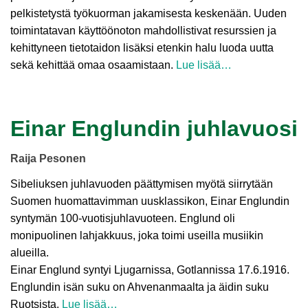
pelkistetystä työkuorman jakamisesta keskenään. Uuden
toimintatavan käyttöönoton mahdollistivat resurssien ja
kehittyneen tietotaidon lisäksi etenkin halu luoda uutta
sekä kehittää omaa osaamistaan.
Lue lisää…
Einar Englundin juhlavuosi
Raija Pesonen
Sibeliuksen juhlavuoden päättymisen myötä siirrytään
Suomen huomattavimman uusklassikon, Einar Englundin
syntymän 100-vuotisjuhlavuoteen. Englund oli
monipuolinen lahjakkuus, joka toimi useilla musiikin
alueilla.
Einar Englund syntyi Ljugarnissa, Gotlannissa 17.6.1916.
Englundin isän suku on Ahvenanmaalta ja äidin suku
Ruotsista.
Lue lisää…