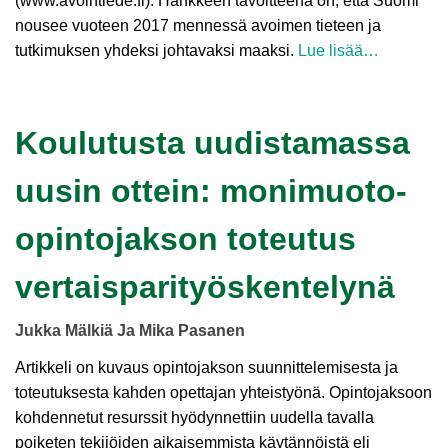
(www.avointiede.fi). Hankkeen tavoitteena on, että Suomi
nousee vuoteen 2017 mennessä avoimen tieteen ja
tutkimuksen yhdeksi johtavaksi maaksi.
Lue lisää…
Koulutusta uudistamassa
uusin ottein: monimuoto-
opintojakson toteutus
vertaisparityöskentelynä
Jukka Mälkiä Ja Mika Pasanen
Artikkeli on kuvaus opintojakson suunnittelemisesta ja
toteutuksesta kahden opettajan yhteistyönä. Opintojaksoon
kohdennetut resurssit hyödynnettiin uudella tavalla
poiketen tekijöiden aikaisemmista käytännöistä eli