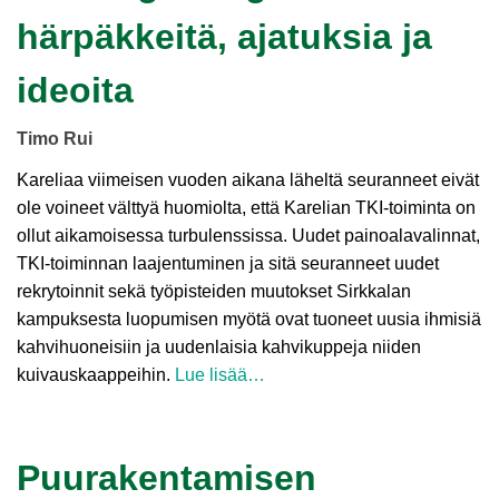
härpäkkeitä, ajatuksia ja
ideoita
Timo Rui
Kareliaa viimeisen vuoden aikana läheltä seuranneet eivät
ole voineet välttyä huomiolta, että Karelian TKI-toiminta on
ollut aikamoisessa turbulenssissa. Uudet painoalavalinnat,
TKI-toiminnan laajentuminen ja sitä seuranneet uudet
rekrytoinnit sekä työpisteiden muutokset Sirkkalan
kampuksesta luopumisen myötä ovat tuoneet uusia ihmisiä
kahvihuoneisiin ja uudenlaisia kahvikuppeja niiden
kuivauskaappeihin.
Lue lisää…
Puurakentamisen