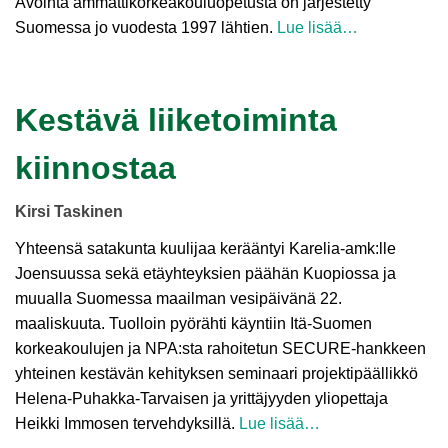
Avointa ammattikorkeakouluopetusta on järjestetty
Suomessa jo vuodesta 1997 lähtien.
Lue lisää…
Kestävä liiketoiminta
kiinnostaa
Kirsi Taskinen
Yhteensä satakunta kuulijaa kerääntyi Karelia-amk:lle
Joensuussa sekä etäyhteyksien päähän Kuopiossa ja
muualla Suomessa maailman vesipäivänä 22.
maaliskuuta. Tuolloin pyörähti käyntiin Itä-Suomen
korkeakoulujen ja NPA:sta rahoitetun SECURE-hankkeen
yhteinen kestävän kehityksen seminaari projektipäällikkö
Helena-Puhakka-Tarvaisen ja yrittäjyyden yliopettaja
Heikki Immosen tervehdyksillä.
Lue lisää…