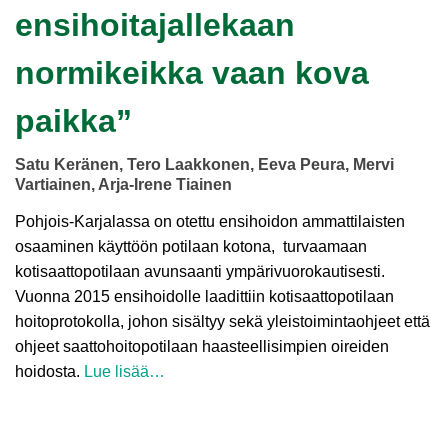
ensihoitajallekaan
normikeikka vaan kova
paikka”
Satu Keränen, Tero Laakkonen, Eeva Peura, Mervi
Vartiainen, Arja-Irene Tiainen
Pohjois-Karjalassa on otettu ensihoidon ammattilaisten
osaaminen käyttöön potilaan kotona, turvaamaan
kotisaattopotilaan avunsaanti ympärivuorokautisesti.
Vuonna 2015 ensihoidolle laadittiin kotisaattopotilaan
hoitoprotokolla, johon sisältyy sekä yleistoimintaohjeet että
ohjeet saattohoitopotilaan haasteellisimpien oireiden
hoidosta.
Lue lisää…