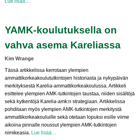
Lue lisää…
YAMK-koulutuksella on
vahva asema Kareliassa
Kim Wrange
Tässä artikkelissa kerrotaan ylempien
ammattikorkeakoulututkintojen historiasta ja nykypäivän
merkityksestä Karelia-ammattikorkeakoulussa. Artikkeli
esittelee ylempien AMK-tutkintojen taustaa, niiden sisältöjä
sekä kytkentöjä Karelia-amk:n strategiaan. Artikkelissa
pohditaan myös ylempien AMK-tutkintojen merkitystä
ammattikorkeakouluille sekä otetaan lopuksi esille viime
aikoina pinnalle noussut ylempien AMK-tutkintojen
nimikeasia.
Lue lisää…